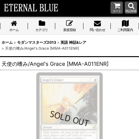
カート
商品検索
ホーム
カテゴリ
新規登録
問い合わせ
ご利用案内
ホーム
>
モダンマスターズ2013
>
英語 神話&レア
>
天使の嗜み/Angel's Grace [MMA-A011ENR]
天使の嗜み/Angel's Grace [MMA-A011ENR]