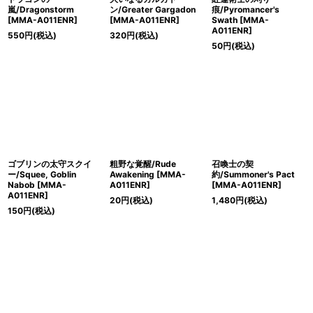
嵐/Dragonstorm
ン/Greater Gargadon
痕/Pyromancer's
[MMA-A011ENR]
[MMA-A011ENR]
Swath [MMA-
A011ENR]
550
円
(税込)
320
円
(税込)
50
円
(税込)
ゴブリンの太守スクイ
粗野な覚醒/Rude
召喚士の契
ー/Squee, Goblin
Awakening [MMA-
約/Summoner's Pact
Nabob [MMA-
A011ENR]
[MMA-A011ENR]
A011ENR]
20
円
(税込)
1,480
円
(税込)
150
円
(税込)