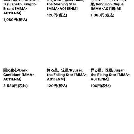
ス/Elspeth, Knight-
the Morning Star
衆/Vendilion Clique
Errant [MMA-
[MMA-A011ENM]
[MMA-A011ENM]
A011ENM]
120
円
(税込)
1,380
円
(税込)
1,080
円
(税込)
闇の腹心/Dark
降る星、流星/Ryusei,
昇る星、珠眼/Jugan,
Confidant [MMA-
the Falling Star [MMA-
the Rising Star [MMA-
A011ENM]
A011ENM]
A011ENM]
3,580
円
(税込)
120
円
(税込)
100
円
(税込)