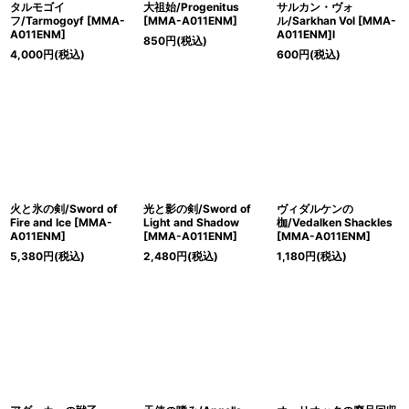
タルモゴイ
大祖始/Progenitus
サルカン・ヴォ
フ/Tarmogoyf [MMA-
[MMA-A011ENM]
ル/Sarkhan Vol [MMA-
A011ENM]
A011ENM]l
850
円
(税込)
4,000
円
(税込)
600
円
(税込)
火と氷の剣/Sword of
光と影の剣/Sword of
ヴィダルケンの
Fire and Ice [MMA-
Light and Shadow
枷/Vedalken Shackles
A011ENM]
[MMA-A011ENM]
[MMA-A011ENM]
5,380
円
(税込)
2,480
円
(税込)
1,180
円
(税込)