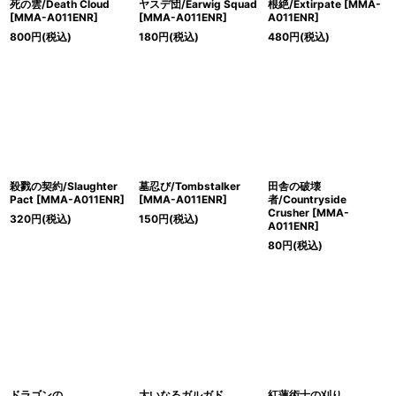
死の雲/Death Cloud
ヤスデ団/Earwig Squad
根絶/Extirpate [MMA-
[MMA-A011ENR]
[MMA-A011ENR]
A011ENR]
800
円
(税込)
180
円
(税込)
480
円
(税込)
殺戮の契約/Slaughter
墓忍び/Tombstalker
田舎の破壊
Pact [MMA-A011ENR]
[MMA-A011ENR]
者/Countryside
Crusher [MMA-
320
円
(税込)
150
円
(税込)
A011ENR]
80
円
(税込)
ドラゴンの
大いなるガルガド
紅蓮術士の刈り