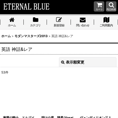
カート
商品検索
ホーム
カテゴリ
新規登録
問い合わせ
ご利用案内
ホーム
>
モダンマスターズ2013
>
英語 神話&レア
英語 神話&レア
表示順変更
閉じる
53
件
表示数
:
在庫あり
並び順
:
絞り込む
遍歴の騎士、エルズペ
明けの星、陽星/Yosei,
ヴェンディリオン三人