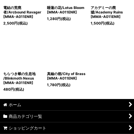
電結の荒廃
睡蓮の花/Lotus Bloom
アカデミーの廃
者/Arcbound Ravager
[MMA-A011ENR]
墟/Academy Ruins
[MMA-A011ENR]
[MMA-A011ENR]
1,280
円
(税込)
2,500
円
(税込)
1,500
円
(税込)
ちらつき蛾の生息地
真鍮の都/City of Brass
/Blinkmoth Nexus
[MMA-A011ENR]
[MMA-A011ENR]
1,780
円
(税込)
480
円
(税込)
ホーム
商品カテゴリ一覧
ショッピングカート