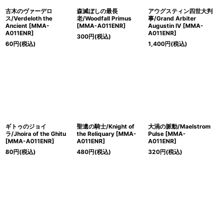
古木のヴァーデロ
森滅ぼしの最長
アウグスティン四世大判
ス/Verdeloth the
老/Woodfall Primus
事/Grand Arbiter
Ancient [MMA-
[MMA-A011ENR]
Augustin IV [MMA-
A011ENR]
A011ENR]
300
円
(税込)
60
円
(税込)
1,400
円
(税込)
ギトゥのジョイ
聖遺の騎士/Knight of
大渦の脈動/Maelstrom
ラ/Jhoira of the Ghitu
the Reliquary [MMA-
Pulse [MMA-
[MMA-A011ENR]
A011ENR]
A011ENR]
80
円
(税込)
480
円
(税込)
320
円
(税込)