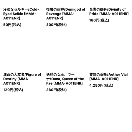
冷淡なセルキー/Cold-
復讐の亜神/Demigod of
名誉の御身/Divinity of
Eyed Selkie [MMA-
Revenge [MMA-
Pride [MMA-A011ENR]
A011ENR]
A011ENR]
180
円
(税込)
50
円
(税込)
300
円
(税込)
運命の大立者/Figure of
妖精の女王、ウー
霊気の薬瓶/Aether Vial
Destiny [MMA-
ナ/Oona, Queen of the
[MMA-A011ENR]
A011ENR]
Fae [MMA-A011ENR]
4,280
円
(税込)
120
円
(税込)
380
円
(税込)