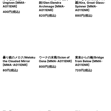
Ungiven [MMA-
師/Glen Elendra
羅/Kira, Great Glass-
A011ENR]
Archmage [MMA-
Spinner [MMA-
A011ENR]
A011ENR]
400
円
(税込)
820
円
(税込)
880
円
(税込)
曇り鏡のメロク/Meloku
ウーナの末裔/Scion of
黄泉からの橋/Bridge
the Clouded Mirror
Oona [MMA-A011ENR]
from Below [MMA-
[MMA-A011ENR]
A011ENR]
800
円
(税込)
80
円
(税込)
720
円
(税込)