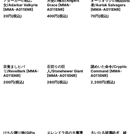
アダーカーの戦乙
天使の嗜み/Angel's
オーリオックの廃品回収
女/Adarkar Valkyrie
Grace [MMA-
者/Auriok Salvagers
[MMA-A011ENR]
A011ENR]
[MMA-A011ENR]
20
円
(税込)
400
円
(税込)
70
円
(税込)
目覚ましヒバ
石切りの巨
謎めいた命令/Cryptic
リ/Reveillark [MMA-
人/Stonehewer Giant
Command [MMA-
A011ENR]
[MMA-A011ENR]
A011ENR]
200
円
(税込)
280
円
(税込)
2,200
円
(税込)
けちな贈り物/Gifts
エレンドラ谷の大魔導
大いなる玻璃紡ぎ、綺