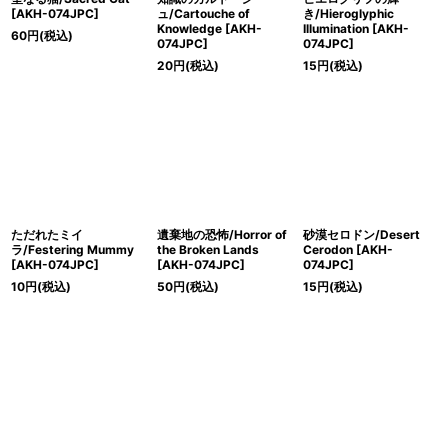
[AKH-074JPC]
ュ/Cartouche of
き/Hieroglyphic
Knowledge [AKH-
Illumination [AKH-
60
円
(税込)
074JPC]
074JPC]
20
円
(税込)
15
円
(税込)
ただれたミイ
遺棄地の恐怖/Horror of
砂漠セロドン/Desert
ラ/Festering Mummy
the Broken Lands
Cerodon [AKH-
[AKH-074JPC]
[AKH-074JPC]
074JPC]
10
円
(税込)
50
円
(税込)
15
円
(税込)