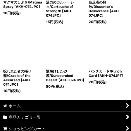
マグマのしぶき/Magma
活力のカルトーシ
造反者の解
Spray [AKH-074JPC]
ュ/Cartouche of
放/Dissenter’s
Strength [AKH-
Deliverance [AKH-
10
円
(税込)
074JPC]
074JPC]
15
円
(税込)
20
円
(税込)
呪われた者の揺り
陽焼けした砂
パンチカード/Punch
籠/Cradle of the
漠/Sunscorched
Card [AKH-074JPT]
Accursed [AKH-
Desert [AKH-074JPC]
20
円
(税込)
074JPC]
50
円
(税込)
10
円
(税込)
ホーム
商品カテゴリ一覧
ショッピングカート