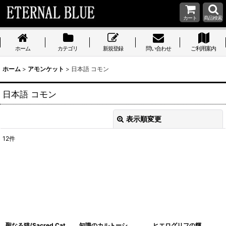
カート
商品検索
ホーム
カテゴリ
新規登録
問い合わせ
ご利用案内
ホーム
>
アモンケット
>
日本語 コモン
日本語 コモン
表示順変更
閉じる
12
件
表示数
:
在庫あり
並び順
:
絞り込む
聖なる猫/Sacred Cat
知識のカルトーシ
ヒエログリフの輝