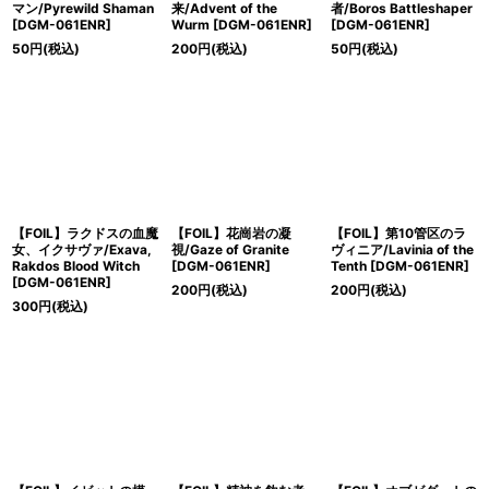
マン/Pyrewild Shaman
来/Advent of the
者/Boros Battleshaper
[DGM-061ENR]
Wurm [DGM-061ENR]
[DGM-061ENR]
50
円
(税込)
200
円
(税込)
50
円
(税込)
【FOIL】ラクドスの血魔
【FOIL】花崗岩の凝
【FOIL】第10管区のラ
女、イクサヴァ/Exava,
視/Gaze of Granite
ヴィニア/Lavinia of the
Rakdos Blood Witch
[DGM-061ENR]
Tenth [DGM-061ENR]
[DGM-061ENR]
200
円
(税込)
200
円
(税込)
300
円
(税込)