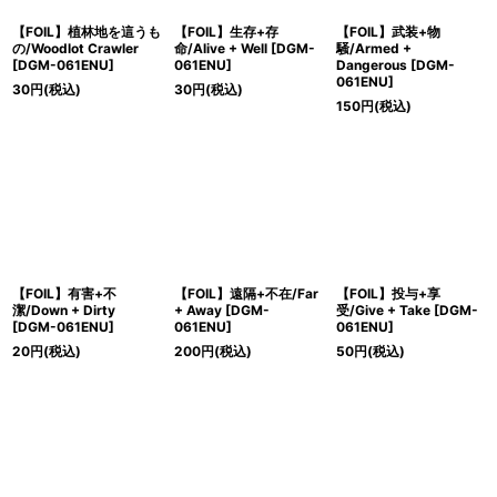
【FOIL】植林地を這うも
【FOIL】生存+存
【FOIL】武装+物
の/Woodlot Crawler
命/Alive + Well [DGM-
騒/Armed +
[DGM-061ENU]
061ENU]
Dangerous [DGM-
061ENU]
30
円
(税込)
30
円
(税込)
150
円
(税込)
【FOIL】有害+不
【FOIL】遠隔+不在/Far
【FOIL】投与+享
潔/Down + Dirty
+ Away [DGM-
受/Give + Take [DGM-
[DGM-061ENU]
061ENU]
061ENU]
20
円
(税込)
200
円
(税込)
50
円
(税込)