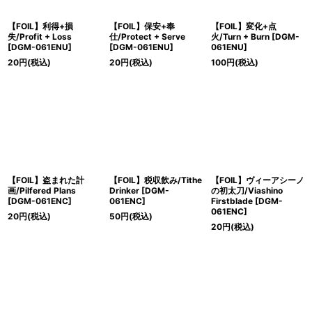
【FOIL】利得+損
【FOIL】保安+奉
【FOIL】変化+点
失/Profit + Loss
仕/Protect + Serve
火/Turn + Burn [DGM-
[DGM-061ENU]
[DGM-061ENU]
061ENU]
20
円
(税込)
20
円
(税込)
100
円
(税込)
【FOIL】盗まれた計
【FOIL】税収飲み/Tithe
【FOIL】ヴィーアシーノ
画/Pilfered Plans
Drinker [DGM-
の初太刀/Viashino
[DGM-061ENC]
061ENC]
Firstblade [DGM-
061ENC]
20
円
(税込)
50
円
(税込)
20
円
(税込)