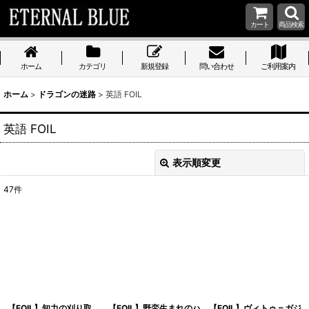
カート
商品検索
ホーム
カテゴリ
新規登録
問い合わせ
ご利用案内
ホーム
>
ドラゴンの迷路
>
英語 FOIL
英語 FOIL
表示順変更
閉じる
47
件
表示数
:
在庫あり
並び順
:
絞り込む
【FOIL】知力の刈り取
【FOIL】野蛮生まれのハ
【FOIL】ヴィトゥ＝ガジ