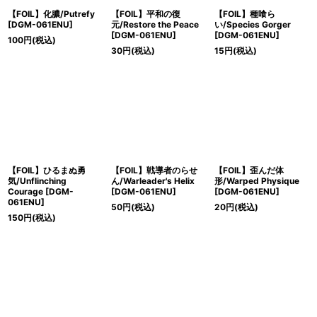
【FOIL】化膿/Putrefy
【FOIL】平和の復
【FOIL】種喰ら
[DGM-061ENU]
元/Restore the Peace
い/Species Gorger
[DGM-061ENU]
[DGM-061ENU]
100
円
(税込)
30
円
(税込)
15
円
(税込)
【FOIL】ひるまぬ勇
【FOIL】戦導者のらせ
【FOIL】歪んだ体
気/Unflinching
ん/Warleader's Helix
形/Warped Physique
Courage [DGM-
[DGM-061ENU]
[DGM-061ENU]
061ENU]
50
円
(税込)
20
円
(税込)
150
円
(税込)