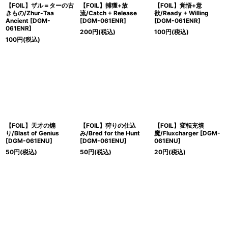
【FOIL】ザル＝ターの古
【FOIL】捕獲+放
【FOIL】覚悟+意
きもの/Zhur-Taa
流/Catch + Release
欲/Ready + Willing
Ancient [DGM-
[DGM-061ENR]
[DGM-061ENR]
061ENR]
200
円
(税込)
100
円
(税込)
100
円
(税込)
【FOIL】天才の煽
【FOIL】狩りの仕込
【FOIL】変転充填
り/Blast of Genius
み/Bred for the Hunt
魔/Fluxcharger [DGM-
[DGM-061ENU]
[DGM-061ENU]
061ENU]
50
円
(税込)
50
円
(税込)
20
円
(税込)