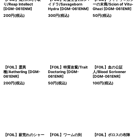
り/Reap Intellect
イドラ/Savageborn
ーの末裔/Scion of Vitu-
[DGM-061ENM]
Hydra [DGM-061ENM]
Ghazi [DGM-061ENR]
200
円
(税込)
300
円
(税込)
50
円
(税込)
【FOIL】霊異
【FOIL】特質改竄/Trait
【FOIL】血の公証
種/Aetherling [DGM-
Doctoring [DGM-
人/Blood Scrivener
061ENR]
061ENR]
[DGM-061ENR]
200
円
(税込)
50
円
(税込)
100
円
(税込)
【FOIL】薪荒れのシャー
【FOIL】ワームの到
【FOIL】ボロスの布陣