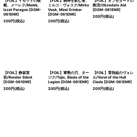
【FOIL】イゼットの模
【FOIL】精神を飲む者、
【FOIL】オブゼダートの
範、メーレク/Melek,
ミルコ・ヴォスク/Mirko
救済/Obzedats Aid
Izzet Paragon [DGM-
Vosk, Mind Drinker
[DGM-061ENR]
061ENR]
[DGM-061ENR]
200
円
(税込)
200
円
(税込)
200
円
(税込)
【FOIL】静寂宣
【FOIL】軍勢の刃、ター
【FOIL】育殻組のヴォレ
告/Render Silent
ジク/Tajic, Blade of the
ル/Vorel of the Hull
[DGM-061ENR]
Legion [DGM-061ENR]
Clade [DGM-061ENR]
200
円
(税込)
200
円
(税込)
200
円
(税込)