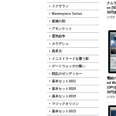
クムラ
イクサラン
ox [5
30円
(
Masterpiece Series
在庫数 
破滅の刻
アモンケット
霊気紛争
カラデシュ
異界月
イニストラードを覆う影
ゲートウォッチの誓い
戦乱のゼンディカー
電結の
基本セット2021
nd Wa
3JPU]
基本セット2020
30円
(
基本セット2019
在庫数 
マジックオリジン
基本セット2015