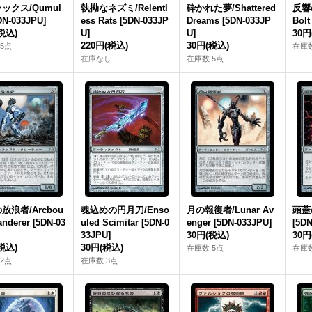
ックス/Qumul
執拗なネズミ/Relentl
砕かれた夢/Shattered
反響の
DN-033JPU]
ess Rats [5DN-033JP
Dreams [5DN-033JP
Bolt
税込)
U]
U]
30円
220円
(税込)
30円
(税込)
5点
在庫数
在庫なし
在庫数 5点
放浪者/Arcbou
魂込めの円月刀/Enso
月の報復者/Lunar Av
頭蓋の
nderer [5DN-03
uled Scimitar [5DN-0
enger [5DN-033JPU]
[5DN
33JPU]
30円
(税込)
30円
税込)
30円
(税込)
在庫数 5点
在庫数
2点
在庫数 3点