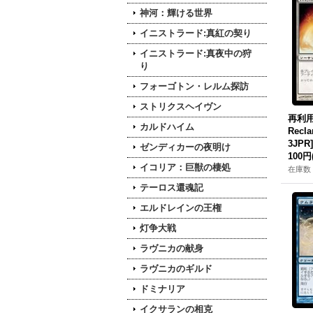
神河：輝ける世界
イニストラード:真紅の契り
イニストラード:真夜中の狩
り
フォーゴトン・レルム探訪
ストリクスヘイヴン
再利用
カルドハイム
Recla
3JPR]
ゼンディカーの夜明け
100円
イコリア：巨獣の棲処
在庫数 
テーロス還魂記
エルドレインの王権
灯争大戦
ラヴニカの献身
ラヴニカのギルド
ドミナリア
イクサランの相克