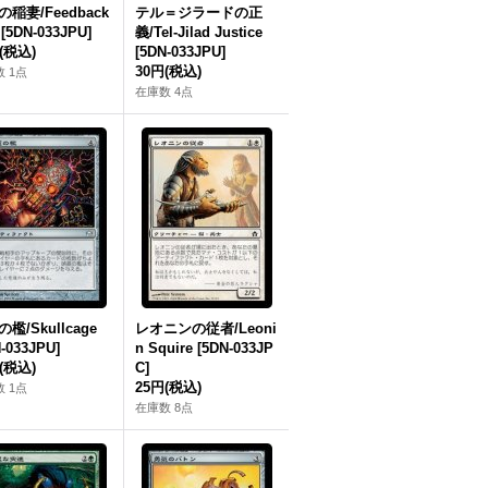
稲妻/Feedback
テル＝ジラードの正
 [5DN-033JPU]
義/Tel-Jilad Justice
(税込)
[5DN-033JPU]
30円
(税込)
 1点
在庫数 4点
檻/Skullcage
レオニンの従者/Leoni
-033JPU]
n Squire [5DN-033JP
(税込)
C]
25円
(税込)
 1点
在庫数 8点