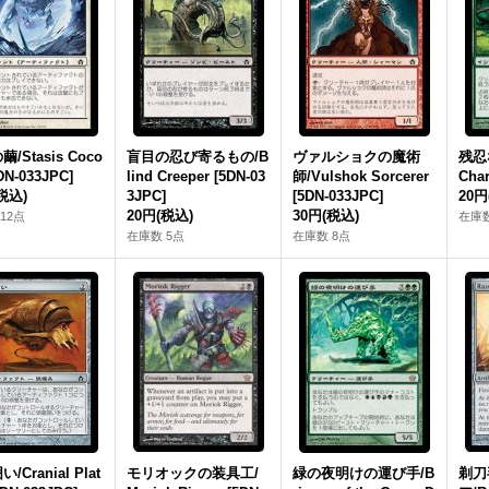
/Stasis Coco
盲目の忍び寄るもの/B
ヴァルショクの魔術
残忍な
DN-033JPC]
lind Creeper [5DN-03
師/Vulshok Sorcerer
Char
税込)
3JPC]
[5DN-033JPC]
20円
20円
(税込)
30円
(税込)
12点
在庫数
在庫数 5点
在庫数 8点
/Cranial Plat
モリオックの装具工/
緑の夜明けの運び手/B
剃刀