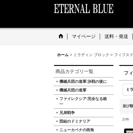
マイページ
送料・発送
ホーム
>
ミラディン ブロック
>
フィフス
商品カテゴリ一覧
フ
機械兵団の進軍:決戦の後に
ミ
機械兵団の進軍
ファイレクシア:完全なる統
一
並び
兄弟戦争
27
件
団結のドミナリア
ニューカペナの街角