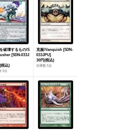
を破壊するもの/S
克服/Vanquish [5DN-
usher [5DN-033J
033JPU]
30円
(税込)
(税込)
在庫数 5点
 3点