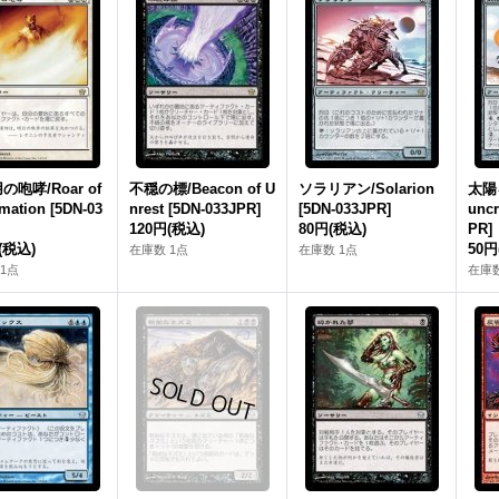
の咆哮/Roar of
不穏の標/Beacon of U
ソラリアン/Solarion
太陽
mation [5DN-03
nrest [5DN-033JPR]
[5DN-033JPR]
uncr
120円
(税込)
80円
(税込)
PR]
(税込)
50円
在庫数 1点
在庫数 1点
1点
在庫数