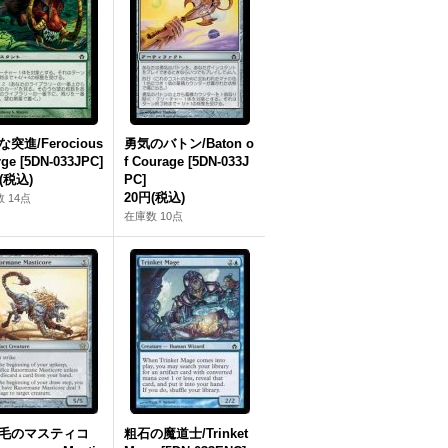
突進/Ferocious
勇気のバトン/Baton o
ge [5DN-033JPC]
f Courage [5DN-033J
(税込)
PC]
20円
(税込)
 14点
在庫数 10点
毛のマスティコ
粗石の魔道士/Trinket