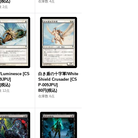
(税込)
在庫数 4点
 2点
Luminesce [CS
白き盾の十字軍/White
9JPU]
Shield Crusader [CS
(税込)
P-009JPU]
80円
(税込)
 12点
在庫数 6点