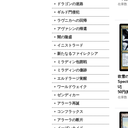
ドラゴンの迷路
在庫数 
ギルド門侵犯
ラヴニカへの回帰
アヴァシンの帰還
闇の隆盛
イニストラード
新たなるファイレクシア
ミラディン包囲戦
ミラディンの傷跡
吹雪の死
エルドラージ覚醒
Spect
ワールドウェイク
U]
50円
(
ゼンディカー
在庫数 
アラーラ再誕
コンフラックス
アラーラの断片