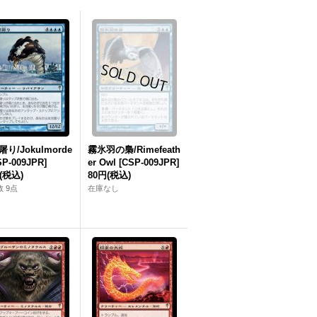
り/Jokulmorde
霧氷羽の梟/Rimefeath
SP-009JPR]
er Owl [CSP-009JPR]
(税込)
80円
(税込)
 9点
在庫なし