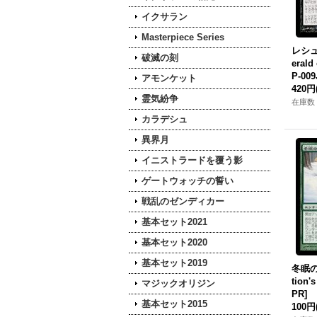
イクサラン
Masterpiece Series
レシュ
破滅の刻
erald
P-009
アモンケット
420円
霊気紛争
在庫数 
カラデシュ
異界月
イニストラードを覆う影
ゲートウォッチの誓い
戦乱のゼンディカー
基本セット2021
基本セット2020
基本セット2019
冬眠の
tion'
マジックオリジン
PR]
基本セット2015
100円