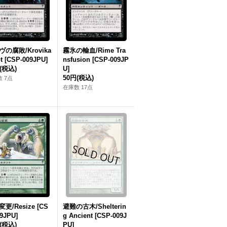
の腐敗/Krovika
霧氷の輸血/Rime Tra
t [CSP-009JPU]
nsfusion [CSP-009JP
(税込)
U]
50円
(税込)
 7点
在庫数 17点
更/Resize [CS
避難の古木/Shelterin
9JPU]
g Ancient [CSP-009J
(税込)
PU]