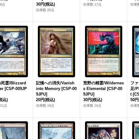
30円
(税込)
6点
在庫数 17点
在庫数
在庫数 20点
霊/Blizzard
記憶への消失/Vanish
荒野の精霊/Wildernes
ファ
er [CSP-009JP
into Memory [CSP-00
s Elemental [CSP-00
足/Ph
9JPU]
9JPU]
t [C
税込)
20円
(税込)
30円
(税込)
50円
11点
在庫数 19点
在庫数 16点
在庫数