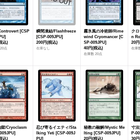
ontrovert [CSP
瞬間凍結/Flashfreeze
霧氷風の冷術師/Rime
クロヴ
PU]
[CSP-009JPU]
wind Cryomancer [C
n Ro
税込)
200円
(税込)
SP-009JPU]
20円
40円
(税込)
20点
在庫なし
在庫数
在庫数 20点
/Cryoclasm
忍び寄るイエティ/Sta
秘教の融解/Mystic Me
寸法変
009JPU]
lking Yeti [CSP-009J
lting [CSP-009JPU]
P-00
税込)
PU]
20円
(税込)
30円