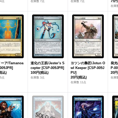
75円
4点
在庫数 7点
在庫数 7点
在庫数
ーア/Tamanoa
道化の王笏/Jester's S
ヨツンの梟匠/Jotun O
発光/
009JPR]
cepter [CSP-009JPR]
wl Keeper [CSP-009J
P-00
税込)
100円
(税込)
PU]
20円
20円
(税込)
5点
在庫数 3点
在庫数
在庫数 11点