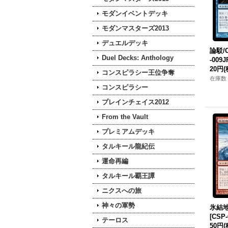
モダンイベントデッキ
モダンマスターズ2013
デュエルデッキ
論駁/C
Duel Decks: Anthology
-009J
20円
(
コンスピラシー王位争奪
在庫数 
コンスピラシー
プレインチェイス2012
From the Vault
プレミアムデッキ
タルキール龍紀伝
運命再編
タルキール覇王譚
ニクスへの旅
神々の軍勢
氷結地獄
[CSP-
テーロス
50円
(