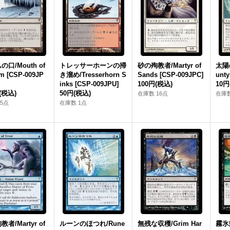
口/Mouth of
トレッサーホーンの掃
砂の殉教者/Martyr of
太陽の
m [CSP-009JP
き溜め/Tresserhorn S
Sands [CSP-009JPC]
unty
inks [CSP-009JPU]
100円
(税込)
10円
(税込)
50円
(税込)
在庫数 16点
在庫数
5点
在庫数 1点
者/Martyr of
ルーンのほつれ/Rune
無残な収穫/Grim Har
霧氷