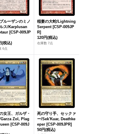
プルーザンのミノ
稲妻の大蛇/Lightning
ス/Karplusan
Serpent [CSP-009JP
taur [CSP-009JP
R]
120円
(税込)
円
(税込)
在庫数 7点
 6点
の女王、ガルザ・
死の守り手、セックァ
arza Zol, Plag
ー/Sek'Kuar, Deathke
ueen [CSP-009J
eper [CSP-009JPR]
50円
(税込)