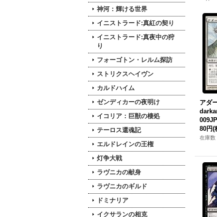
神河：輝ける世界
イニストラード:真紅の契り
イニストラード:真夜中の狩
り
フォーゴトン・レルム探訪
ストリクスヘイヴン
カルドハイム
ゼンディカーの夜明け
アダー
darka
イコリア：巨獣の棲処
009JP
80円
(
テーロス還魂記
在庫数 
エルドレインの王権
灯争大戦
ラヴニカの献身
ラヴニカのギルド
ドミナリア
イクサランの相克