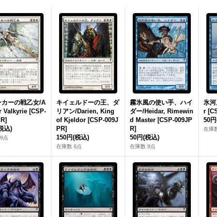
カーの戦乙女/A
キイェルドーの王、ダ
霧氷風の使い手、ハイ
氷河屠
r Valkyrie [CSP-
リアン/Darien, King
ダー/Heidar, Rimewin
r [C
R]
of Kjeldor [CSP-009J
d Master [CSP-009JP
50円
税込)
PR]
R]
在庫数
150円
(税込)
50円
(税込)
9点
在庫数 6点
在庫数 9点