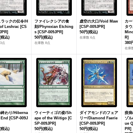
ラックの伝令/H
ファイレクシアの食
虚空の大口/Void Maw
カー
 of Leshrac [CS
刻/Phyrexian Etching
[CSP-009JPR]
タウル
JPR]
s [CSP-009JPR]
50円
(税込)
Mino
(税込)
50円
(税込)
R]
在庫数 6点
380
3点
在庫数 8点
在庫数
終わり/Hiberna
ウィーティゴの姿/Sh
ダイアモンドのフェア
疫病
s End [CSP-009J
ape of the Wiitigo [C
リー/Diamond Faerie
ゾル/G
SP-009JPR]
[CSP-009JPR]
ue Q
(税込)
50円
(税込)
50円
(税込)
PR]