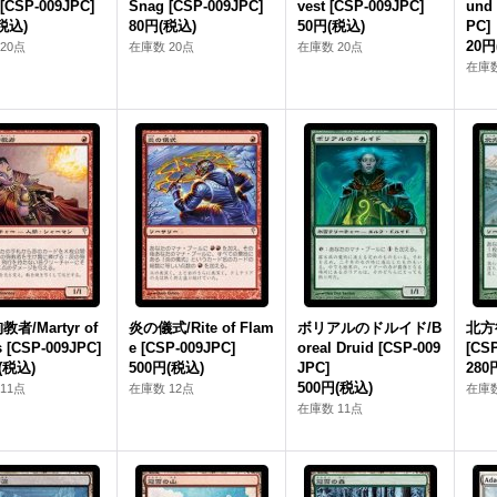
 [CSP-009JPC]
Snag [CSP-009JPC]
vest [CSP-009JPC]
und 
税込)
80円
(税込)
50円
(税込)
PC]
20円
20点
在庫数 20点
在庫数 20点
在庫数
者/Martyr of
炎の儀式/Rite of Flam
ボリアルのドルイド/B
北方行
 [CSP-009JPC]
e [CSP-009JPC]
oreal Druid [CSP-009
[CS
(税込)
500円
(税込)
JPC]
280
500円
(税込)
11点
在庫数 12点
在庫数
在庫数 11点