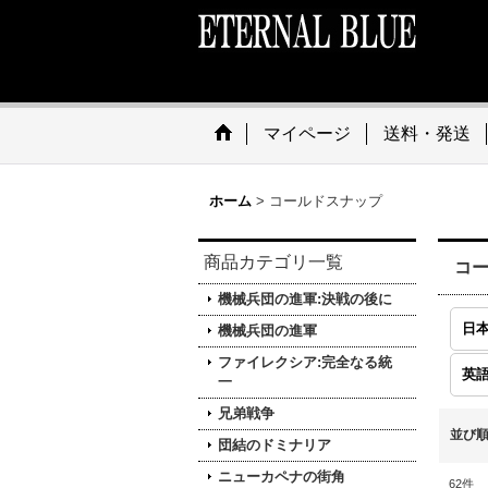
マイページ
送料・発送
ホーム
>
コールドスナップ
商品カテゴリ一覧
コ
機械兵団の進軍:決戦の後に
日本
機械兵団の進軍
ファイレクシア:完全なる統
英語
一
兄弟戦争
並び
団結のドミナリア
ニューカペナの街角
62
件