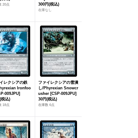
300円
(税込)
 20点
在庫なし
イレクシアの鉄
ファイレクシアの雪潰
yrexian Ironfoo
し/Phyrexian Snowcr
SP-009JPU]
usher [CSP-009JPU]
(税込)
30円
(税込)
 18点
在庫数 6点