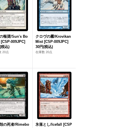
報奨/Sun's Bo
クロヴの霧/Krovikan
 [CSP-009JPC]
Mist [CSP-009JPC]
(税込)
30円
(税込)
 20点
在庫数 20点
殻の死者/Rimebo
氷落とし/Icefall [CSP