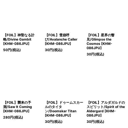
【FOIL】神聖なる計
【FOIL】雪崩呼
【FOIL】星界の瞥
略/Divine Gambit
び/Avalanche Caller
見/Glimpse the
[KHM-086JPU]
[KHM-086JPU]
Cosmos [KHM-
086JPU]
50
円
(税込)
30
円
(税込)
30
円
(税込)
【FOIL】襲来の予
【FOIL】ドゥームスカー
【FOIL】アルダガルドの
測/Saw It Coming
ルのタイタ
スピリット/Spirit of the
[KHM-086JPU]
ン/Doomskar Titan
Aldergard [KHM-
[KHM-086JPU]
086JPU]
280
円
(税込)
30
円
(税込)
30
円
(税込)