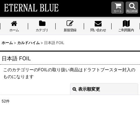
カート
商品検索
ホーム
カテゴリ
新規登録
問い合わせ
ご利用案内
ホーム
>
カルドハイム
>
日本語 FOIL
日本語 FOIL
このカテゴリーのFOILの取り扱い商品はドラフトブースター封入の
ものになります
表示順変更
閉じる
52
件
表示数
:
在庫あり
並び順
: