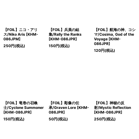
【FOIL】ニコ・アリ
【FOIL】兵員の結
【FOIL】航海の神、コシ
ス/Niko Aris [KHM-
集/Rally the Ranks
マ/Cosima, God of the
086JPM]
[KHM-086JPR]
Voyage [KHM-
086JPR]
250
円
(税込)
150
円
(税込)
120
円
(税込)
【FOIL】竜巻の召喚
【FOIL】彫像の伝
【FOIL】神秘の反
士/Cyclone Summoner
承/Graven Lore [KHM-
射/Mystic Reflection
[KHM-086JPR]
086JPR]
[KHM-086JPR]
150
円
(税込)
50
円
(税込)
250
円
(税込)