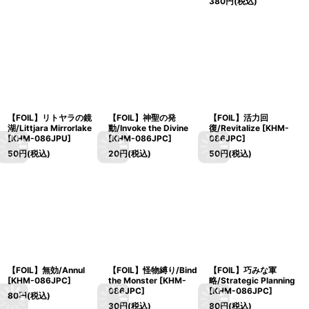
380
円
(税込)
【FOIL】リトヤラの鏡
【FOIL】神聖の発
【FOIL】活力回
湖/Littjara Mirrorlake
動/Invoke the Divine
復/Revitalize [KHM-
[KHM-086JPU]
[KHM-086JPC]
086JPC]
50
円
(税込)
20
円
(税込)
50
円
(税込)
【FOIL】無効/Annul
【FOIL】怪物縛り/Bind
【FOIL】巧みな軍
[KHM-086JPC]
the Monster [KHM-
略/Strategic Planning
086JPC]
[KHM-086JPC]
80
円
(税込)
30
円
(税込)
80
円
(税込)