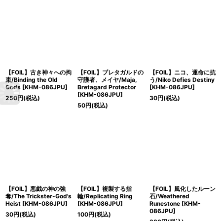
【FOIL】古き神々への拘
【FOIL】ブレタガルドの
【FOIL】ニコ、運命に抗
束/Binding the Old
守護者、メイヤ/Maja,
う/Niko Defies Destiny
Gods [KHM-086JPU]
Bretagard Protector
[KHM-086JPU]
[KHM-086JPU]
250
円
(税込)
30
円
(税込)
50
円
(税込)
【FOIL】悪戯の神の強
【FOIL】複製する指
【FOIL】風化したルーン
奪/The Trickster-God's
輪/Replicating Ring
石/Weathered
Heist [KHM-086JPU]
[KHM-086JPU]
Runestone [KHM-
086JPU]
30
円
(税込)
100
円
(税込)