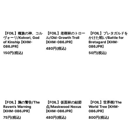
【FOIL】種族の神、コル
【FOIL】老樹林のトロー
【FOIL】ブレタガルドを
ヴォーリ/Kolvori, God
ル/Old-Growth Troll
かけた戦い/Battle for
of Kinship [KHM-
[KHM-086JPR]
Bretagard [KHM-
086JPR]
086JPR]
480
円
(税込)
150
円
(税込)
50
円
(税込)
【FOIL】鴉の警告/The
【FOIL】仮面林の結節
【FOIL】世界樹/The
Raven's Warning
点/Maskwood Nexus
World Tree [KHM-
[KHM-086JPR]
[KHM-086JPR]
086JPR]
75
円
(税込)
480
円
(税込)
800
円
(税込)