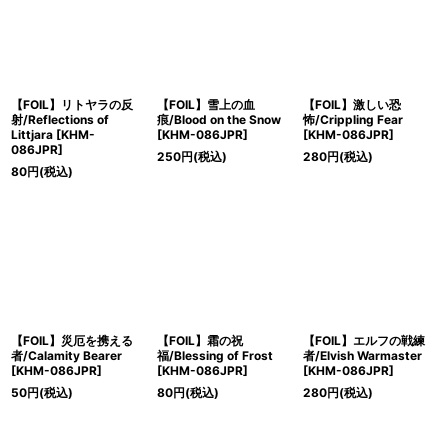
【FOIL】リトヤラの反
【FOIL】雪上の血
【FOIL】激しい恐
射/Reflections of
痕/Blood on the Snow
怖/Crippling Fear
Littjara [KHM-
[KHM-086JPR]
[KHM-086JPR]
086JPR]
250
円
(税込)
280
円
(税込)
80
円
(税込)
【FOIL】災厄を携える
【FOIL】霜の祝
【FOIL】エルフの戦練
者/Calamity Bearer
福/Blessing of Frost
者/Elvish Warmaster
[KHM-086JPR]
[KHM-086JPR]
[KHM-086JPR]
50
円
(税込)
80
円
(税込)
280
円
(税込)