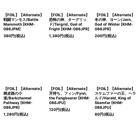
絞り込む
【FOIL】【Alternate】
【FOIL】【Alternate】
【FOIL】【Alternate】
戦闘マンモス/Battle
恐怖の神、ターグリッ
冬の神、ヨーン/Jorn,
Mammoth [KHM-
ド/Tergrid, God of
God of Winter [KHM-
086JPM]
Fright [KHM-086JPR]
086JPR]
380
円
(税込)
1,380
円
(税込)
200
円
(税込)
【FOIL】【Alternate】
【FOIL】【Alternate】
【FOIL】【Alternate】
樹皮路の小
牙持ち、フィン/Fynn,
スケムファーの王、ヘラ
道/Barkchannel
the Fangbearer [KHM-
ルド/Harald, King of
Pathway [KHM-
086JPU]
Skemfar [KHM-
086JPR]
086JPU]
120
円
(税込)
1,280
円
(税込)
80
円
(税込)