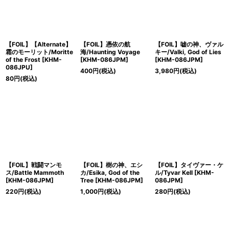
【FOIL】【Alternate】
【FOIL】憑依の航
【FOIL】嘘の神、ヴァル
霜のモーリット/Moritte
海/Haunting Voyage
キー/Valki, God of Lies
of the Frost [KHM-
[KHM-086JPM]
[KHM-086JPM]
086JPU]
400
円
(税込)
3,980
円
(税込)
80
円
(税込)
【FOIL】戦闘マンモ
【FOIL】樹の神、エシ
【FOIL】タイヴァー・ケ
ス/Battle Mammoth
カ/Esika, God of the
ル/Tyvar Kell [KHM-
[KHM-086JPM]
Tree [KHM-086JPM]
086JPM]
220
円
(税込)
1,000
円
(税込)
280
円
(税込)