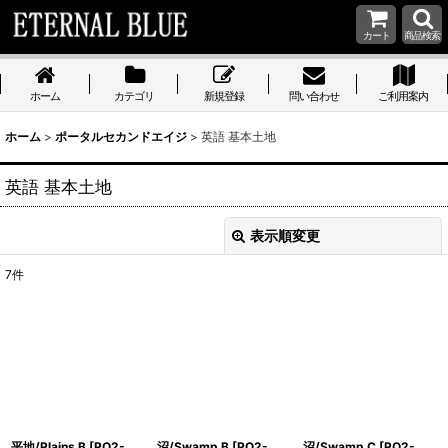
カート
商品検索
ホーム
カテゴリ
新規登録
問い合わせ
ご利用案内
ホーム
>
ポータルセカンドエイジ
>
英語 基本土地
英語 基本土地
表示順変更
閉じる
7
件
表示数
:
在庫あり
並び順
:
絞り込む
平地/Plains B [PO2-
沼/Swamp B [PO2-
沼/Swamp C [PO2-