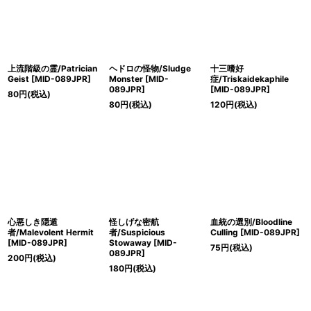
上流階級の霊/Patrician
ヘドロの怪物/Sludge
十三嗜好
Geist [MID-089JPR]
Monster [MID-
症/Triskaidekaphile
089JPR]
[MID-089JPR]
80
円
(税込)
80
円
(税込)
120
円
(税込)
心悪しき隠遁
怪しげな密航
血統の選別/Bloodline
者/Malevolent Hermit
者/Suspicious
Culling [MID-089JPR]
[MID-089JPR]
Stowaway [MID-
75
円
(税込)
089JPR]
200
円
(税込)
180
円
(税込)