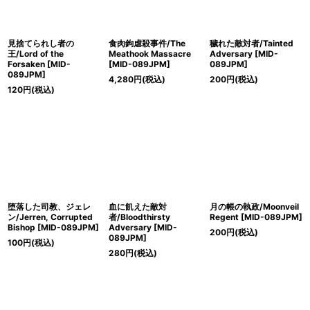
見捨てられし者の
食肉鉤虐殺事件/The
穢れた敵対者/Tainted
王/Lord of the
Meathook Massacre
Adversary [MID-
Forsaken [MID-
[MID-089JPM]
089JPM]
089JPM]
4,280
円
(税込)
200
円
(税込)
120
円
(税込)
堕落した司教、ジェレ
血に飢えた敵対
月の帳の執政/Moonveil
ン/Jerren, Corrupted
者/Bloodthirsty
Regent [MID-089JPM]
Bishop [MID-089JPM]
Adversary [MID-
200
円
(税込)
089JPM]
100
円
(税込)
280
円
(税込)