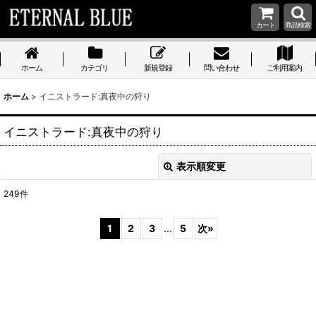
カート
商品検索
ホーム
カテゴリ
新規登録
問い合わせ
ご利用案内
ホーム
>
イニストラード:真夜中の狩り
イニストラード:真夜中の狩り
表示順変更
閉じる
249
件
サブカテゴリ
:
1
2
3
...
5
次
»
表示数
:
在庫あり
並び順
: