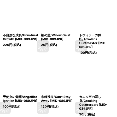
不自然な成長/Unnatural
柳の霊/Willow Geist
トヴォラーの猟
Growth [MID-089JPR]
[MID-089JPR]
匠/Tovolar's
Huntmaster [MID-
220
円
(税込)
20
円
(税込)
089JPR]
100
円
(税込)
天使火の覚醒/Angelfire
未練残り/Can't Stay
カエル声の写し
Ignition [MID-089JPR]
Away [MID-089JPR]
身/Croaking
Counterpart [MID-
100
円
(税込)
120
円
(税込)
089JPR]
50
円
(税込)