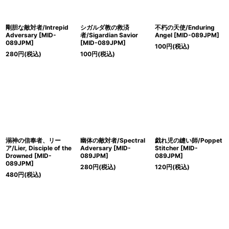
絞り込む
剛胆な敵対者/Intrepid
シガルダ教の救済
不朽の天使/Enduring
Adversary [MID-
者/Sigardian Savior
Angel [MID-089JPM]
089JPM]
[MID-089JPM]
100
円
(税込)
280
円
(税込)
100
円
(税込)
溺神の信奉者、リー
幽体の敵対者/Spectral
戯れ児の縫い師/Poppet
ア/Lier, Disciple of the
Adversary [MID-
Stitcher [MID-
Drowned [MID-
089JPM]
089JPM]
089JPM]
280
円
(税込)
120
円
(税込)
480
円
(税込)