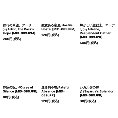
群れの希望、アーリ
敵意ある宿屋/Hostile
輝かしい聖戦士、エーデ
ン/Arlinn, the Pack's
Hostel [MID-089JPM]
リン/Adeline,
Hope [MID-089JPM]
Resplendent Cathar
120
円
(税込)
[MID-089JPR]
200
円
(税込)
500
円
(税込)
静寂の呪い/Curse of
運命的不在/Fateful
シガルダの輝
Silence [MID-089JPR]
Absence [MID-
き/Sigarda's Splendor
089JPR]
[MID-089JPR]
80
円
(税込)
120
円
(税込)
30
円
(税込)