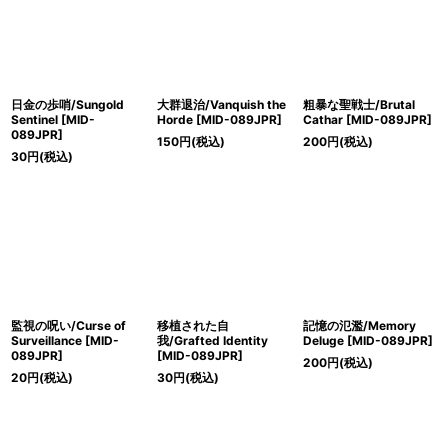
日金の歩哨/Sungold
大群退治/Vanquish the
粗暴な聖戦士/Brutal
Sentinel [MID-
Horde [MID-089JPR]
Cathar [MID-089JPR]
089JPR]
150
円
(税込)
200
円
(税込)
30
円
(税込)
監視の呪い/Curse of
移植された自
記憶の氾濫/Memory
Surveillance [MID-
我/Grafted Identity
Deluge [MID-089JPR]
089JPR]
[MID-089JPR]
200
円
(税込)
20
円
(税込)
30
円
(税込)