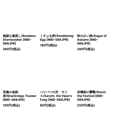
無謀な嵐探し/Reckless
くすぶる卵/Smoldering
秋の占い師/Augur of
Stormseeker [MID-
Egg [MID-089JPR]
Autumn [MID-
089JPR]
089JPR]
180
円
(税込)
380
円
(税込)
280
円
(税込)
茨橋の追跡
バイパーの牙、サリ
収穫祭の襲撃/Storm
者/Briarbridge Tracker
ス/Saryth, the Viper's
the Festival [MID-
[MID-089JPR]
Fang [MID-089JPR]
089JPR]
100
円
(税込)
80
円
(税込)
250
円
(税込)