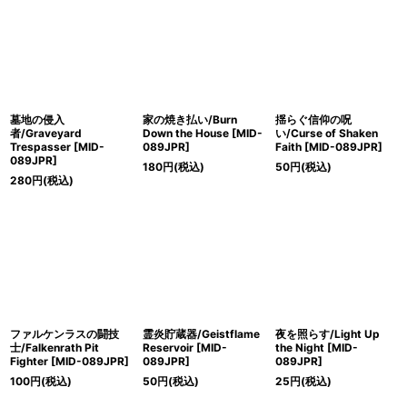
墓地の侵入
家の焼き払い/Burn
揺らぐ信仰の呪
者/Graveyard
Down the House [MID-
い/Curse of Shaken
Trespasser [MID-
089JPR]
Faith [MID-089JPR]
089JPR]
180
円
(税込)
50
円
(税込)
280
円
(税込)
ファルケンラスの闘技
霊炎貯蔵器/Geistflame
夜を照らす/Light Up
士/Falkenrath Pit
Reservoir [MID-
the Night [MID-
Fighter [MID-089JPR]
089JPR]
089JPR]
100
円
(税込)
50
円
(税込)
25
円
(税込)