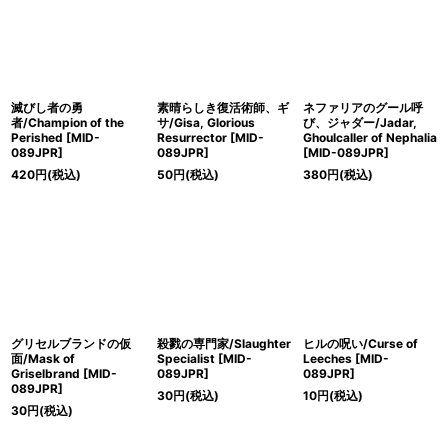
滅びし者の勇
素晴らしき復活術師、ギ
ネファリアのグール呼
者/Champion of the
サ/Gisa, Glorious
び、ジャダー/Jadar,
Perished [MID-
Resurrector [MID-
Ghoulcaller of Nephalia
089JPR]
089JPR]
[MID-089JPR]
420
円
(税込)
50
円
(税込)
380
円
(税込)
グリセルブランドの仮
殺戮の専門家/Slaughter
ヒルの呪い/Curse of
面/Mask of
Specialist [MID-
Leeches [MID-
Griselbrand [MID-
089JPR]
089JPR]
089JPR]
30
円
(税込)
10
円
(税込)
30
円
(税込)