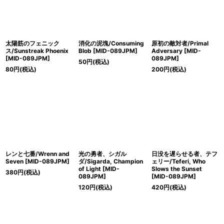
太陽筋のフェニック
消化の泥塊/Consuming
原初の敵対者/Primal
ス/Sunstreak Phoenix
Blob [MID-089JPM]
Adversary [MID-
[MID-089JPM]
089JPM]
50
円
(税込)
80
円
(税込)
200
円
(税込)
レンと七番/Wrenn and
光の勇者、シガル
日没を遅らせる者、テフ
Seven [MID-089JPM]
ダ/Sigarda, Champion
ェリー/Teferi, Who
of Light [MID-
Slows the Sunset
380
円
(税込)
089JPM]
[MID-089JPM]
120
円
(税込)
420
円
(税込)