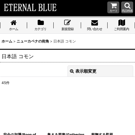
カート
商品検索
ホーム
カテゴリ
新規登録
問い合わせ
ご利用案内
ホーム
>
ニューカペナの街角
>
日本語 コモン
日本語 コモン
表示順変更
閉じる
45
件
表示数
:
在庫あり
並び順
:
絞り込む
安全の加護/Boon of
集まる群衆/Gathering
鼓舞する監視