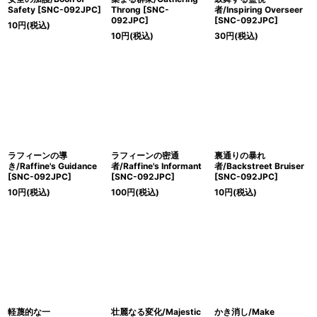
Safety [SNC-092JPC]
Throng [SNC-
者/Inspiring Overseer
092JPC]
[SNC-092JPC]
10
円
(税込)
10
円
(税込)
30
円
(税込)
ラフィーンの導
ラフィーンの密通
裏通りの暴れ
き/Raffine's Guidance
者/Raffine's Informant
者/Backstreet Bruiser
[SNC-092JPC]
[SNC-092JPC]
[SNC-092JPC]
10
円
(税込)
100
円
(税込)
10
円
(税込)
軽蔑的な一
壮麗なる変化/Majestic
かき消し/Make