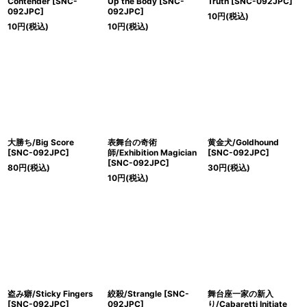
Contender [SNC-
Up the Body [SNC-
Truth [SNC-092JPC]
092JPC]
092JPC]
10
円
(税込)
10
円
(税込)
10
円
(税込)
大勝ち/Big Score
表舞台の奇術
黄金犬/Goldhound
[SNC-092JPC]
師/Exhibition Magician
[SNC-092JPC]
[SNC-092JPC]
80
円
(税込)
30
円
(税込)
10
円
(税込)
盗み癖/Sticky Fingers
絞殺/Strangle [SNC-
舞台座一家の新入
[SNC-092JPC]
092JPC]
り/Cabaretti Initiate