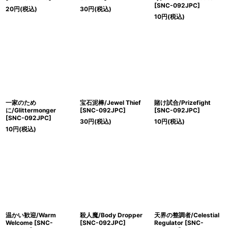
[SNC-092JPC]
20
円
(税込)
30
円
(税込)
10
円
(税込)
一家のため
宝石泥棒/Jewel Thief
賭け試合/Prizefight
に/Glittermonger
[SNC-092JPC]
[SNC-092JPC]
[SNC-092JPC]
30
円
(税込)
10
円
(税込)
10
円
(税込)
温かい歓迎/Warm
殺人魔/Body Dropper
天界の整調者/Celestial
Welcome [SNC-
[SNC-092JPC]
Regulator [SNC-