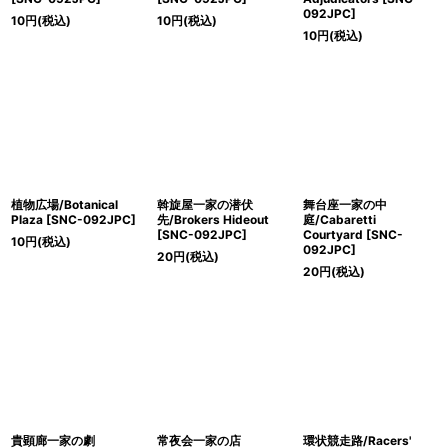
092JPC]
10
円
(税込)
10
円
(税込)
10
円
(税込)
植物広場/Botanical
斡旋屋一家の潜伏
舞台座一家の中
Plaza [SNC-092JPC]
先/Brokers Hideout
庭/Cabaretti
[SNC-092JPC]
Courtyard [SNC-
10
円
(税込)
092JPC]
20
円
(税込)
20
円
(税込)
貴顕廊一家の劇
常夜会一家の店
環状競走路/Racers'