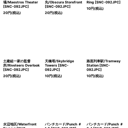
場/Maestros Theater
先/Obscura Storefront
Ring [SNC-092JPC]
[SNC-092JPC]
[SNC-092JPC]
10
円
(税込)
20
円
(税込)
20
円
(税込)
土建組一家の監督
天橋塔/Skybridge
路面列車駅/Tramway
所/Riveteers Overlook
Towers [SNC-
Station [SNC-
[SNC-092JPC]
092JPC]
092JPC]
20
円
(税込)
10
円
(税込)
10
円
(税込)
水辺地区/Waterfront
パンチカード/Punch ＃
パンチカード/Punch ＃