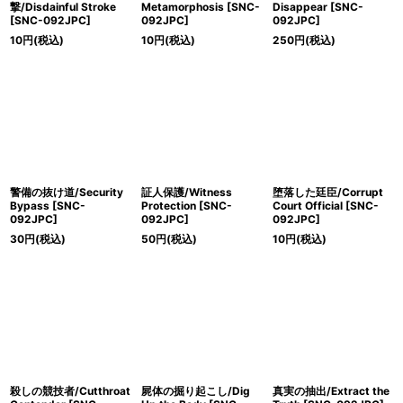
撃/Disdainful Stroke
Metamorphosis [SNC-
Disappear [SNC-
[SNC-092JPC]
092JPC]
092JPC]
10
円
(税込)
10
円
(税込)
250
円
(税込)
警備の抜け道/Security
証人保護/Witness
堕落した廷臣/Corrupt
Bypass [SNC-
Protection [SNC-
Court Official [SNC-
092JPC]
092JPC]
092JPC]
30
円
(税込)
50
円
(税込)
10
円
(税込)
殺しの競技者/Cutthroat
屍体の掘り起こし/Dig
真実の抽出/Extract the