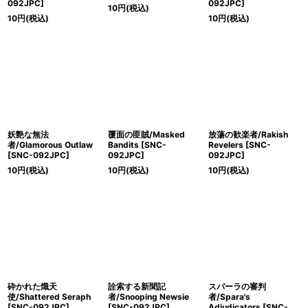
092JPC]
092JPC]
10
円
(税込)
10
円
(税込)
10
円
(税込)
妖艶な無法
覆面の匪賊/Masked
放蕩の歓楽者/Rakish
者/Glamorous Outlaw
Bandits [SNC-
Revelers [SNC-
[SNC-092JPC]
092JPC]
092JPC]
10
円
(税込)
10
円
(税込)
10
円
(税込)
砕かれた熾天
詮索する新聞記
スパーラの審判
使/Shattered Seraph
者/Snooping Newsie
者/Spara's
[SNC-092JPC]
[SNC-092JPC]
Adjudicators [SNC-