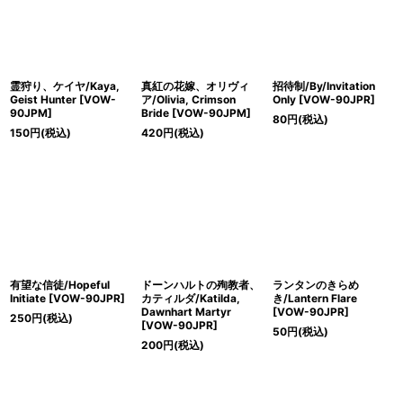
霊狩り、ケイヤ/Kaya,
真紅の花嫁、オリヴィ
招待制/By/Invitation
Geist Hunter [VOW-
ア/Olivia, Crimson
Only [VOW-90JPR]
90JPM]
Bride [VOW-90JPM]
80
円
(税込)
150
円
(税込)
420
円
(税込)
有望な信徒/Hopeful
ドーンハルトの殉教者、
ランタンのきらめ
Initiate [VOW-90JPR]
カティルダ/Katilda,
き/Lantern Flare
Dawnhart Martyr
[VOW-90JPR]
250
円
(税込)
[VOW-90JPR]
50
円
(税込)
200
円
(税込)