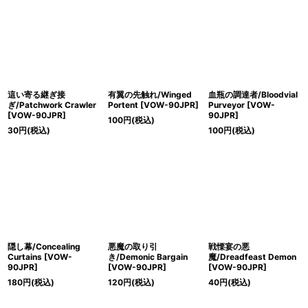
這い寄る継ぎ接
有翼の先触れ/Winged
血瓶の調達者/Bloodvial
ぎ/Patchwork Crawler
Portent [VOW-90JPR]
Purveyor [VOW-
[VOW-90JPR]
90JPR]
100
円
(税込)
30
円
(税込)
100
円
(税込)
隠し幕/Concealing
悪魔の取り引
戦慄宴の悪
Curtains [VOW-
き/Demonic Bargain
魔/Dreadfeast Demon
90JPR]
[VOW-90JPR]
[VOW-90JPR]
180
円
(税込)
120
円
(税込)
40
円
(税込)