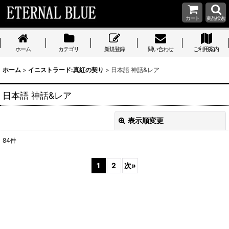
カート
商品検索
ホーム
カテゴリ
新規登録
問い合わせ
ご利用案内
ホーム
>
イニストラード:真紅の契り
>
日本語 神話&レア
日本語 神話&レア
表示順変更
閉じる
84
件
表示数
:
1
2
次
»
在庫あり
並び順
:
絞り込む