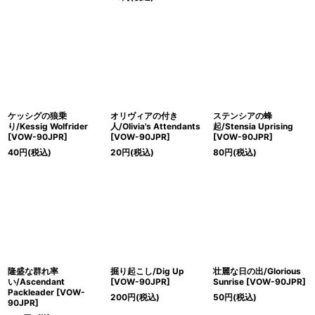
ケッシグの狼乗
オリヴィアの付き
ステンシアの蜂
り/Kessig Wolfrider
人/Olivia's Attendants
起/Stensia Uprising
[VOW-90JPR]
[VOW-90JPR]
[VOW-90JPR]
40
円
(税込)
20
円
(税込)
80
円
(税込)
隆盛な群れ率
掘り起こし/Dig Up
壮麗な日の出/Glorious
い/Ascendant
[VOW-90JPR]
Sunrise [VOW-90JPR]
Packleader [VOW-
200
円
(税込)
50
円
(税込)
90JPR]