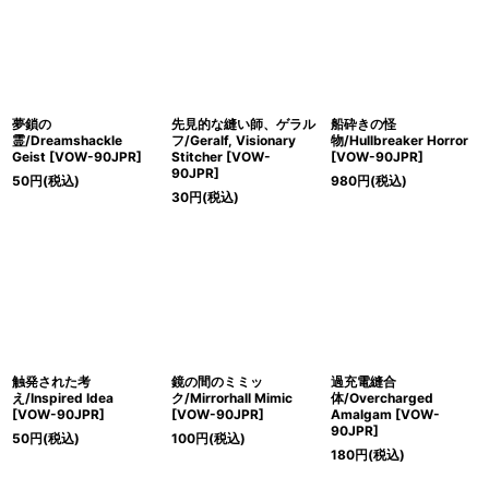
夢鎖の
先見的な縫い師、ゲラル
船砕きの怪
霊/Dreamshackle
フ/Geralf, Visionary
物/Hullbreaker Horror
Geist [VOW-90JPR]
Stitcher [VOW-
[VOW-90JPR]
90JPR]
50
円
(税込)
980
円
(税込)
30
円
(税込)
触発された考
鏡の間のミミッ
過充電縫合
え/Inspired Idea
ク/Mirrorhall Mimic
体/Overcharged
[VOW-90JPR]
[VOW-90JPR]
Amalgam [VOW-
90JPR]
50
円
(税込)
100
円
(税込)
180
円
(税込)