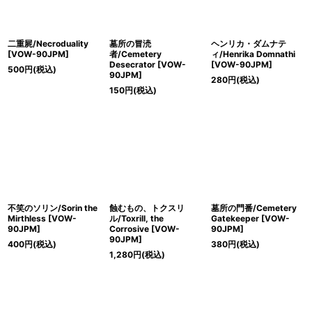
二重屍/Necroduality
墓所の冒涜
ヘンリカ・ダムナテ
[VOW-90JPM]
者/Cemetery
ィ/Henrika Domnathi
Desecrator [VOW-
[VOW-90JPM]
500
円
(税込)
90JPM]
280
円
(税込)
150
円
(税込)
不笑のソリン/Sorin the
蝕むもの、トクスリ
墓所の門番/Cemetery
Mirthless [VOW-
ル/Toxrill, the
Gatekeeper [VOW-
90JPM]
Corrosive [VOW-
90JPM]
90JPM]
400
円
(税込)
380
円
(税込)
1,280
円
(税込)