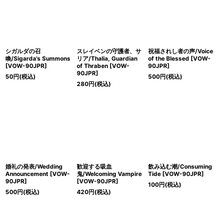
シガルダの召
スレイベンの守護者、サ
祝福されし者の声/Voice
喚/Sigarda's Summons
リア/Thalia, Guardian
of the Blessed [VOW-
[VOW-90JPR]
of Thraben [VOW-
90JPR]
90JPR]
50
円
(税込)
500
円
(税込)
280
円
(税込)
婚礼の発表/Wedding
歓迎する吸血
飲み込む潮/Consuming
Announcement [VOW-
鬼/Welcoming Vampire
Tide [VOW-90JPR]
90JPR]
[VOW-90JPR]
100
円
(税込)
500
円
(税込)
420
円
(税込)