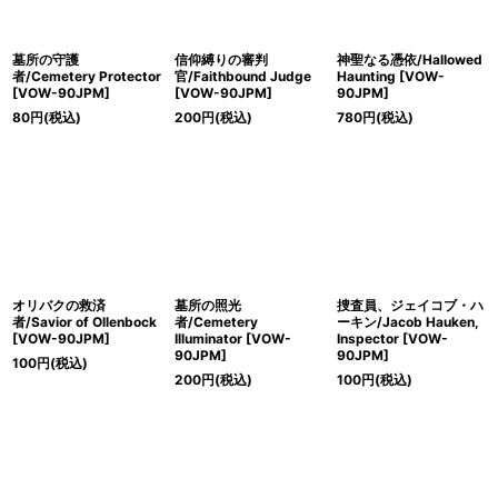
墓所の守護
信仰縛りの審判
神聖なる憑依/Hallowed
者/Cemetery Protector
官/Faithbound Judge
Haunting [VOW-
[VOW-90JPM]
[VOW-90JPM]
90JPM]
80
円
(税込)
200
円
(税込)
780
円
(税込)
オリバクの救済
墓所の照光
捜査員、ジェイコブ・ハ
者/Savior of Ollenbock
者/Cemetery
ーキン/Jacob Hauken,
[VOW-90JPM]
Illuminator [VOW-
Inspector [VOW-
90JPM]
90JPM]
100
円
(税込)
200
円
(税込)
100
円
(税込)