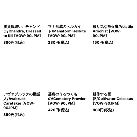
勝負服纏い、チャンド
マナ形成のヘルカイ
移り気な放火魔/Volatile
ラ/Chandra, Dressed
ト/Manaform Hellkite
Arsonist [VOW-
to Kill [VOW-90JPM]
[VOW-90JPM]
90JPM]
380
円
(税込)
280
円
(税込)
150
円
(税込)
アヴァブルックの世話
墓所のうろつくも
耕作する巨
人/Avabruck
の/Cemetery Prowler
躯/Cultivator Colossus
Caretaker [VOW-
[VOW-90JPM]
[VOW-90JPM]
90JPM]
420
円
(税込)
800
円
(税込)
350
円
(税込)