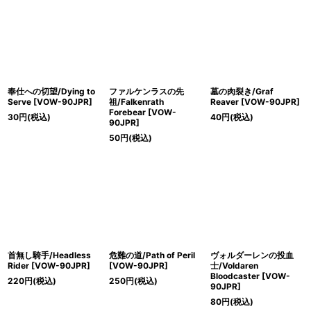
奉仕への切望/Dying to
ファルケンラスの先
墓の肉裂き/Graf
Serve [VOW-90JPR]
祖/Falkenrath
Reaver [VOW-90JPR]
Forebear [VOW-
30
円
(税込)
40
円
(税込)
90JPR]
50
円
(税込)
首無し騎手/Headless
危難の道/Path of Peril
ヴォルダーレンの投血
Rider [VOW-90JPR]
[VOW-90JPR]
士/Voldaren
Bloodcaster [VOW-
220
円
(税込)
250
円
(税込)
90JPR]
80
円
(税込)