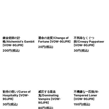
錬金術師の計
運命の改変/Change of
不気味なくぐつ
略/Alchemist's Gambit
Fortune [VOW-90JPR]
師/Creepy Puppeteer
[VOW-90JPR]
[VOW-90JPR]
20
円
(税込)
200
円
(税込)
30
円
(税込)
歓待の呪い/Curse of
威圧する吸血
不機嫌な一匹狼/Ill-
Hospitality [VOW-
鬼/Dominating
Tempered Loner
90JPR]
Vampire [VOW-
[VOW-90JPR]
90JPR]
30
円
(税込)
150
円
(税込)
80
円
(税込)