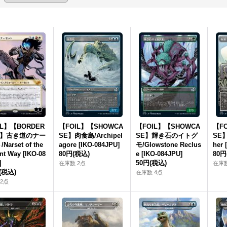
IL】【BORDER
【FOIL】【SHOWCA
【FOIL】【SHOWCA
【F
S】古き道のナー
SE】肉食島/Archipel
SE】輝き石のイトグ
SE】
arset of the
agore [IKO-084JPU]
モ/Glowstone Reclus
her 
nt Way [IKO-08
80円
(税込)
e [IKO-084JPU]
80円
]
50円
(税込)
在庫数 2点
在庫数
(税込)
在庫数 4点
2点