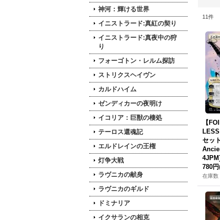
神河：輝ける世界
11
件
イニストラード:真紅の契り
イニストラード:真夜中の狩
り
フォーゴトン・レルム探訪
ストリクスヘイヴン
カルドハイム
ゼンディカーの夜明け
イコリア：巨獣の棲処
【FO
LES
テーロス還魂記
セット/N
エルドレインの王権
Ancie
4JPM
灯争大戦
780円
ラヴニカの献身
在庫数 
ラヴニカのギルド
ドミナリア
イクサランの相克