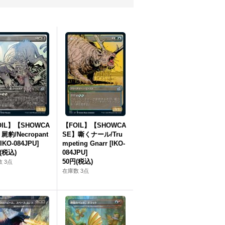
OIL】【SHOWCA
【FOIL】【SHOWCA
屍豹/Necropant
SE】嘶くナール/Tru
[IKO-084JPU]
mpeting Gnarr [IKO-
(税込)
084JPU]
50円
(税込)
 3点
在庫数 3点