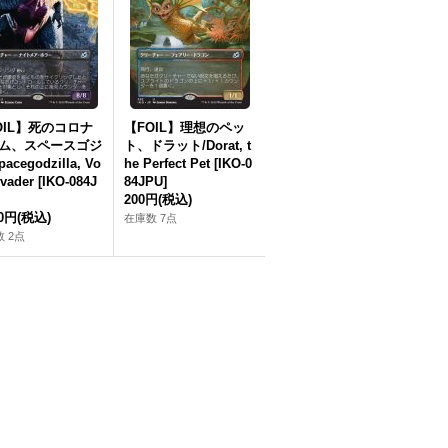
OIL】死のコロナ
【FOIL】理想のペッ
ム、スペースゴジ
ト、ドラット/Dorat, t
acegodzilla, Vo
he Perfect Pet [IKO-0
nvader [IKO-084J
84JPU]
200円
(税込)
00円
(税込)
在庫数 7点
 2点