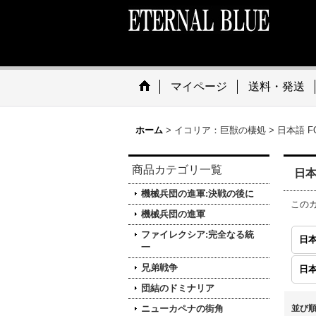
マイページ
送料・発送
ホーム
>
イコリア：巨獣の棲処
>
日本語 F
商品カテゴリ一覧
日本
機械兵団の進軍:決戦の後に
この
機械兵団の進軍
ファイレクシア:完全なる統
日本
一
兄弟戦争
日本
団結のドミナリア
ニューカペナの街角
並び