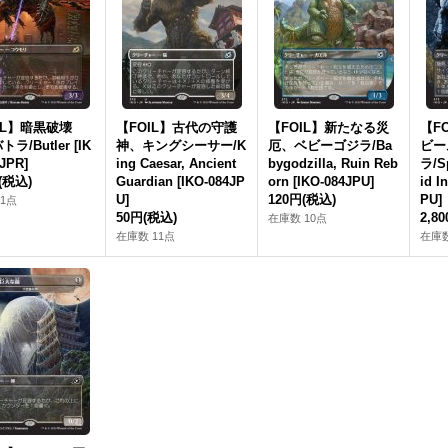
IL】暗黒破壊
【FOIL】古代の守護
【FOIL】新たなる災
【F
ラ/Butler [IK
神、キングシーサー/K
厄、ベビーゴジラ/Ba
ビー
JPR]
ing Caesar, Ancient
bygodzilla, Ruin Reb
ラ/Sp
(税込)
Guardian [IKO-084JP
orn [IKO-084JPU]
id I
U]
120円
(税込)
PU]
1点
50円
(税込)
2,8
在庫数 10点
在庫数 11点
在庫数