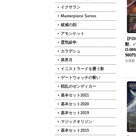
イクサラン
Masterpiece Series
破滅の刻
アモンケット
【FO
霊気紛争
獣、バト
O-084
カラデシュ
980円
異界月
在庫数 
イニストラードを覆う影
ゲートウォッチの誓い
戦乱のゼンディカー
基本セット2021
基本セット2020
基本セット2019
マジックオリジン
基本セット2015