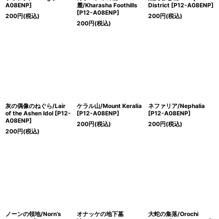
A08ENP]
麓/Kharasha Foothills
District [P12-A08ENP]
[P12-A08ENP]
200
円
(税込)
200
円
(税込)
200
円
(税込)
灰の偶像のねぐら/Lair
ケラル山/Mount Keralia
ネファリア/Nephalia
of the Ashen Idol [P12-
[P12-A08ENP]
[P12-A08ENP]
A08ENP]
200
円
(税込)
200
円
(税込)
200
円
(税込)
ノーンの領地/Norn’s
オナッケの地下墓
大蛇の集落/Orochi