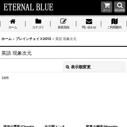
カート
商品検索
ホーム
カテゴリ
新規登録
問い合わせ
ご利用案内
ホーム
>
プレインチェイス2012
>
英語 現象次元
英語 現象次元
表示順変更
閉じる
38
件
表示数
:
在庫あり
並び順
:
絞り込む
混沌の霊気/Chaotic
次元間トンネ
変異の潮流/Morphic