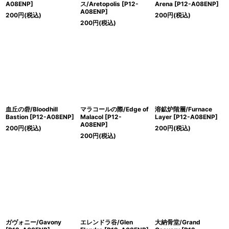
A08ENP]
ス/Aretopolis [P12-
Arena [P12-A08ENP]
A08ENP]
200
円
(税込)
200
円
(税込)
200
円
(税込)
血丘の砦/Bloodhill
マラコールの際/Edge of
溶鉱炉階層/Furnace
Bastion [P12-A08ENP]
Malacol [P12-
Layer [P12-A08ENP]
A08ENP]
200
円
(税込)
200
円
(税込)
200
円
(税込)
ガヴォニー/Gavony
エレンドラ谷/Glen
大納骨堂/Grand