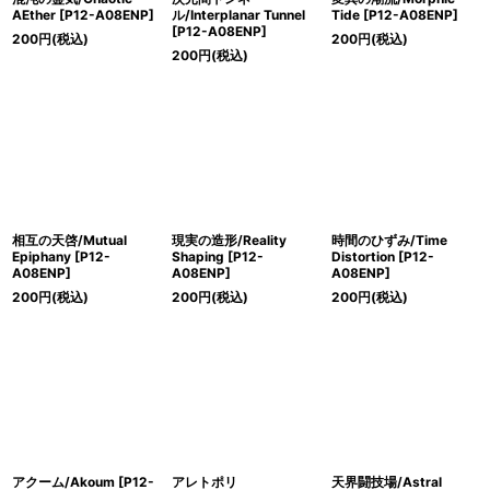
AEther [P12-A08ENP]
ル/Interplanar Tunnel
Tide [P12-A08ENP]
[P12-A08ENP]
200
円
(税込)
200
円
(税込)
200
円
(税込)
相互の天啓/Mutual
現実の造形/Reality
時間のひずみ/Time
Epiphany [P12-
Shaping [P12-
Distortion [P12-
A08ENP]
A08ENP]
A08ENP]
200
円
(税込)
200
円
(税込)
200
円
(税込)
アクーム/Akoum [P12-
アレトポリ
天界闘技場/Astral