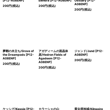
[P12-A08ENP]
Elendra [P12-A08ENP]
Ossuary [P12-
A08ENP]
200
円
(税込)
200
円
(税込)
200
円
(税込)
夢鞘の木立ち/Grove of
アガディームの面晶体
ジャンド/Jund [P12-
the Dreampods [P12-
原/Hedron Fields of
A08ENP]
A08ENP]
Agadeem [P12-
200
円
(税込)
A08ENP]
200
円
(税込)
200
円
(税込)
ケッシグ/Kessig [P12-
カラーシャの山
窯尖塔地域/Kilnspire