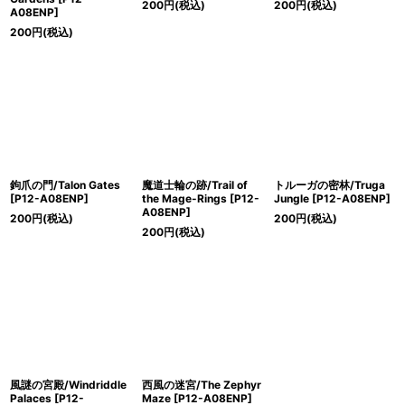
200
円
(税込)
200
円
(税込)
A08ENP]
200
円
(税込)
鉤爪の門/Talon Gates
魔道士輪の跡/Trail of
トルーガの密林/Truga
[P12-A08ENP]
the Mage-Rings [P12-
Jungle [P12-A08ENP]
A08ENP]
200
円
(税込)
200
円
(税込)
200
円
(税込)
風謎の宮殿/Windriddle
西風の迷宮/The Zephyr
Palaces [P12-
Maze [P12-A08ENP]