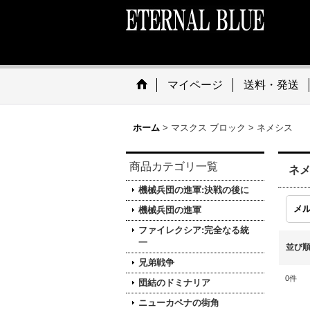
マイページ
送料・発送
ホーム
>
マスクス ブロック
>
ネメシス
商品カテゴリ一覧
ネ
機械兵団の進軍:決戦の後に
メ
機械兵団の進軍
ファイレクシア:完全なる統
一
並び
兄弟戦争
0
件
団結のドミナリア
ニューカペナの街角