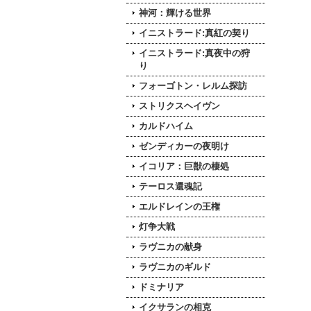
神河：輝ける世界
イニストラード:真紅の契り
イニストラード:真夜中の狩
り
フォーゴトン・レルム探訪
ストリクスヘイヴン
カルドハイム
ゼンディカーの夜明け
イコリア：巨獣の棲処
テーロス還魂記
エルドレインの王権
灯争大戦
ラヴニカの献身
ラヴニカのギルド
ドミナリア
イクサランの相克