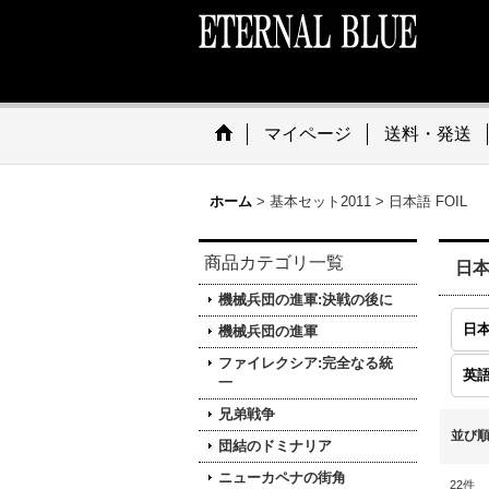
マイページ
送料・発送
ホーム
>
基本セット2011
>
日本語 FOIL
商品カテゴリ一覧
日本
機械兵団の進軍:決戦の後に
日本
機械兵団の進軍
ファイレクシア:完全なる統
英語
一
兄弟戦争
並び
団結のドミナリア
ニューカペナの街角
22
件