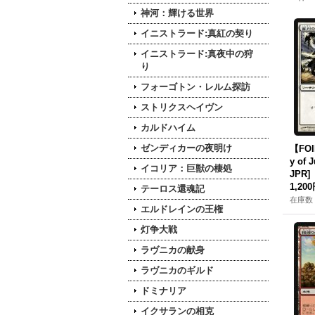
神河：輝ける世界
イニストラード:真紅の契り
イニストラード:真夜中の狩
り
フォーゴトン・レルム探訪
ストリクスヘイヴン
カルドハイム
ゼンディカーの夜明け
【FO
y of 
イコリア：巨獣の棲処
JPR]
1,20
テーロス還魂記
在庫数 
エルドレインの王権
灯争大戦
ラヴニカの献身
ラヴニカのギルド
ドミナリア
イクサランの相克