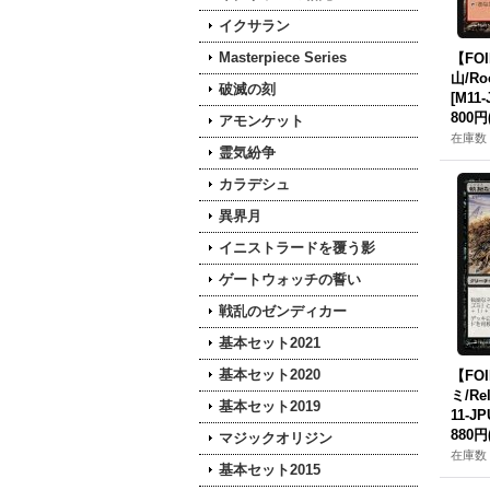
イクサラン
Masterpiece Series
【FO
山/Ro
破滅の刻
[M11-
800円
アモンケット
在庫数 
霊気紛争
カラデシュ
異界月
イニストラードを覆う影
ゲートウォッチの誓い
戦乱のゼンディカー
基本セット2021
基本セット2020
【FO
ミ/Rel
基本セット2019
11‐JP
880円
マジックオリジン
在庫数 
基本セット2015