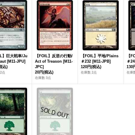
IL】巨大戦車/Ju
【FOIL】反逆の行動/
【FOIL】平地/Plains
【FO
aut [M11‐JPU]
Act of Treason [M11‐
＃232 [M11-JPB]
＃24
税込)
JPC]
120円
(税込)
130
20円
(税込)
2点
在庫数 2点
在庫数
在庫数 3点