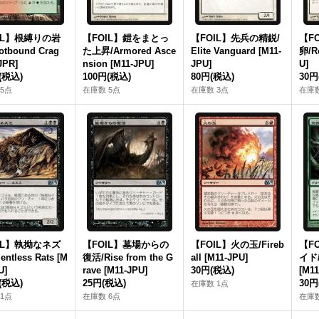
IL】根縛りの岩
【FOIL】鎧をまとっ
【FOIL】先兵の精鋭/
【F
otbound Crag
た上昇/Armored Asce
Elite Vanguard [M11‐
卵/R
JPR]
nsion [M11‐JPU]
JPU]
U]
(税込)
100円
(税込)
80円
(税込)
30円
5点
在庫数 5点
在庫数 3点
在庫数
IL】執拗なネズ
【FOIL】墓場からの
【FOIL】火の玉/Fireb
【F
entless Rats [M
復活/Rise from the G
all [M11‐JPU]
イド/
U]
rave [M11‐JPU]
30円
(税込)
[M11
(税込)
25円
(税込)
30円
在庫数 1点
1点
在庫数 6点
在庫数