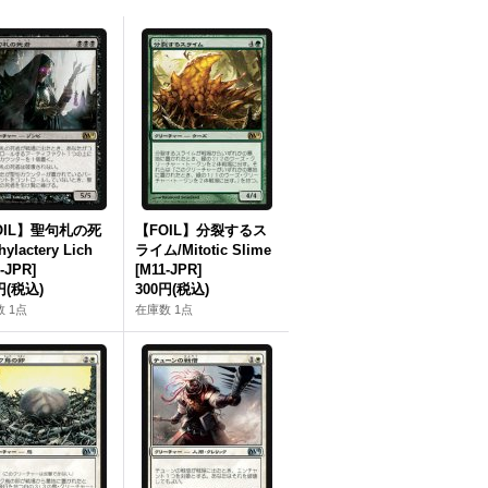
OIL】聖句札の死
【FOIL】分裂するス
ylactery Lich
ライム/Mitotic Slime
-JPR]
[M11-JPR]
円
(税込)
300円
(税込)
 1点
在庫数 1点