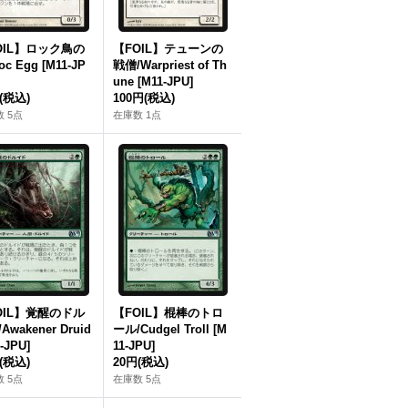
OIL】ロック鳥の
【FOIL】テューンの
oc Egg [M11‐JP
戦僧/Warpriest of Th
une [M11‐JPU]
(税込)
100円
(税込)
 5点
在庫数 1点
OIL】覚醒のドル
【FOIL】棍棒のトロ
Awakener Druid
ール/Cudgel Troll [M
‐JPU]
11‐JPU]
(税込)
20円
(税込)
 5点
在庫数 5点