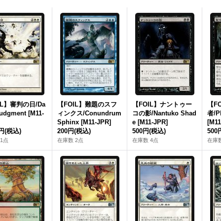
IL】審判の日/Da
【FOIL】難題のスフ
【FOIL】ナントゥー
【F
Judgment [M11-
ィンクス/Conundrum
コの影/Nantuko Shad
者/Ph
Sphinx [M11-JPR]
e [M11-JPR]
[M11
0円
(税込)
200円
(税込)
500円
(税込)
500
1点
在庫数 2点
在庫数 4点
在庫数