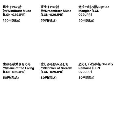
風生まれの詩
夢生まれの詩
激浪の刻み獣/Riptide
神/Windborn Muse
神/Dreamborn Muse
Mangler [LGN-
[LGN-029JPR]
[LGN-029JPR]
029JPR]
150
円
(税込)
50
円
(税込)
50
円
(税込)
生命を破滅させるも
悲しみを飲み込むも
恐ろしい残存者/Ghastly
の/Bane of the Living
の/Drinker of Sorrow
Remains [LGN-
[LGN-029JPR]
[LGN-029JPR]
029JPR]
50
円
(税込)
80
円
(税込)
80
円
(税込)