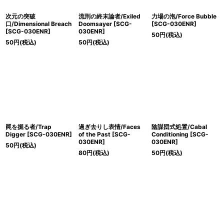
次元の突破
流刑の終末論者/Exiled
力場の泡/Force Bubble
口/Dimensional Breach
Doomsayer [SCG-
[SCG-030ENR]
[SCG-030ENR]
030ENR]
50
円
(税込)
50
円
(税込)
50
円
(税込)
罠を掘る者/Trap
過ぎ去りし表情/Faces
陰謀団式処置/Cabal
Digger [SCG-030ENR]
of the Past [SCG-
Conditioning [SCG-
030ENR]
030ENR]
50
円
(税込)
80
円
(税込)
50
円
(税込)