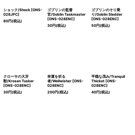
ショック/Shock [ONS-
ゴブリンの監督
ゴブリンのそり乗
028JPC]
官/Goblin Taskmaster
り/Goblin Sledder
[ONS-028ENC]
[ONS-028ENC]
80
円
(税込)
30
円
(税込)
50
円
(税込)
クローサの大牙
幸運を祈る
平穏な茂み/Tranquil
獣/Krosan Tusker
者/Wellwisher [ONS-
Thicket [ONS-
[ONS-028ENC]
028ENC]
028ENC]
30
円
(税込)
200
円
(税込)
40
円
(税込)