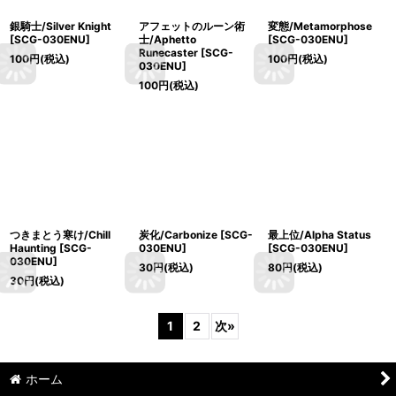
銀騎士/Silver Knight
アフェットのルーン術
変態/Metamorphose
[SCG-030ENU]
士/Aphetto
[SCG-030ENU]
Runecaster [SCG-
100
円
(税込)
100
円
(税込)
030ENU]
100
円
(税込)
つきまとう寒け/Chill
炭化/Carbonize [SCG-
最上位/Alpha Status
Haunting [SCG-
030ENU]
[SCG-030ENU]
030ENU]
30
円
(税込)
80
円
(税込)
30
円
(税込)
1
2
次
»
ホーム