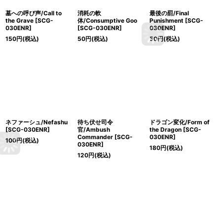
墓への呼び声/Call to
消耗の軟
最後の罰/Final
the Grave [SCG-
体/Consumptive Goo
Punishment [SCG-
030ENR]
[SCG-030ENR]
030ENR]
150
円
(税込)
50
円
(税込)
50
円
(税込)
ネファーシュ/Nefashu
待ち伏せ司令
ドラゴン変化/Form of
[SCG-030ENR]
官/Ambush
the Dragon [SCG-
Commander [SCG-
030ENR]
100
円
(税込)
030ENR]
180
円
(税込)
120
円
(税込)