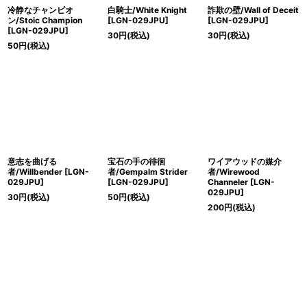
冷静なチャンピオ
白騎士/White Knight
詐欺の壁/Wall of Deceit
ン/Stoic Champion
[LGN-029JPU]
[LGN-029JPU]
[LGN-029JPU]
30
円
(税込)
30
円
(税込)
50
円
(税込)
意志を曲げる
宝石の手の徘徊
ワイアウッドの媒介
者/Willbender [LGN-
者/Gempalm Strider
者/Wirewood
029JPU]
[LGN-029JPU]
Channeler [LGN-
029JPU]
30
円
(税込)
50
円
(税込)
200
円
(税込)