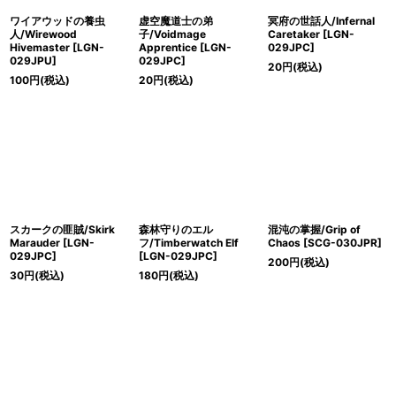
ワイアウッドの養虫
虚空魔道士の弟
冥府の世話人/Infernal
人/Wirewood
子/Voidmage
Caretaker [LGN-
Hivemaster [LGN-
Apprentice [LGN-
029JPC]
029JPU]
029JPC]
20
円
(税込)
100
円
(税込)
20
円
(税込)
スカークの匪賊/Skirk
森林守りのエル
混沌の掌握/Grip of
Marauder [LGN-
フ/Timberwatch Elf
Chaos [SCG-030JPR]
029JPC]
[LGN-029JPC]
200
円
(税込)
30
円
(税込)
180
円
(税込)