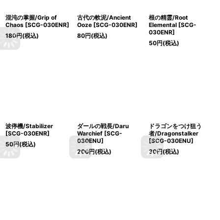
混沌の掌握/Grip of
古代の軟泥/Ancient
根の精霊/Root
Chaos [SCG-030ENR]
Ooze [SCG-030ENR]
Elemental [SCG-
030ENR]
180
円
(税込)
80
円
(税込)
50
円
(税込)
波停機/Stabilizer
ダールの戦長/Daru
ドラゴンをつけ狙う
[SCG-030ENR]
Warchief [SCG-
者/Dragonstalker
030ENU]
[SCG-030ENU]
50
円
(税込)
200
円
(税込)
30
円
(税込)