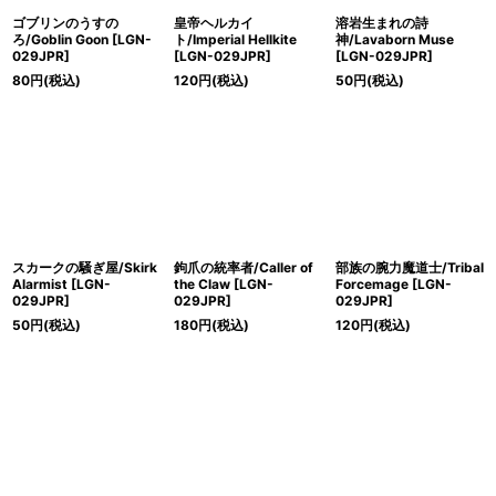
ゴブリンのうすの
皇帝ヘルカイ
溶岩生まれの詩
ろ/Goblin Goon [LGN-
ト/Imperial Hellkite
神/Lavaborn Muse
029JPR]
[LGN-029JPR]
[LGN-029JPR]
80
円
(税込)
120
円
(税込)
50
円
(税込)
スカークの騒ぎ屋/Skirk
鉤爪の統率者/Caller of
部族の腕力魔道士/Tribal
Alarmist [LGN-
the Claw [LGN-
Forcemage [LGN-
029JPR]
029JPR]
029JPR]
50
円
(税込)
180
円
(税込)
120
円
(税込)