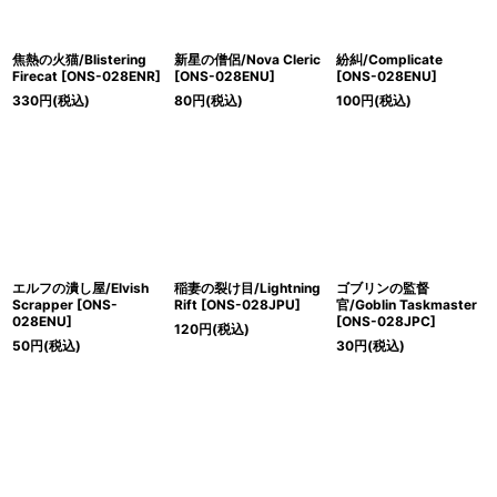
絞り込む
焦熱の火猫/Blistering
新星の僧侶/Nova Cleric
紛糾/Complicate
Firecat [ONS-028ENR]
[ONS-028ENU]
[ONS-028ENU]
330
円
(税込)
80
円
(税込)
100
円
(税込)
エルフの潰し屋/Elvish
稲妻の裂け目/Lightning
ゴブリンの監督
Scrapper [ONS-
Rift [ONS-028JPU]
官/Goblin Taskmaster
028ENU]
[ONS-028JPC]
120
円
(税込)
50
円
(税込)
30
円
(税込)