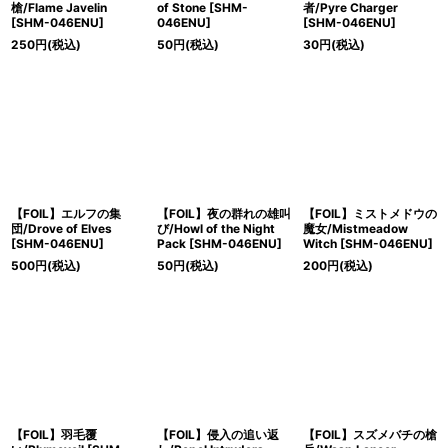
槍/Flame Javelin
of Stone [SHM-
者/Pyre Charger
[SHM-046ENU]
046ENU]
[SHM-046ENU]
250
円
(税込)
50
円
(税込)
30
円
(税込)
【FOIL】エルフの集
【FOIL】夜の群れの雄叫
【FOIL】ミストメドウの
団/Drove of Elves
び/Howl of the Night
魔女/Mistmeadow
[SHM-046ENU]
Pack [SHM-046ENU]
Witch [SHM-046ENU]
500
円
(税込)
50
円
(税込)
200
円
(税込)
【FOIL】羽毛覆
【FOIL】侵入の追い返
【FOIL】スズメバチの槍