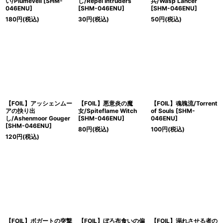
い/Plumeveil [SHM-
し/Repel Intruders
兵/Wasp Lancer
046ENU]
[SHM-046ENU]
[SHM-046ENU]
180
円
(税込)
30
円
(税込)
50
円
(税込)
【FOIL】アッシェンムー
【FOIL】悪意炎の魔
【FOIL】魂魄流/Torrent
アの抉り出
女/Spiteflame Witch
of Souls [SHM-
し/Ashenmoor Gouger
[SHM-046ENU]
046ENU]
[SHM-046ENU]
80
円
(税込)
100
円
(税込)
120
円
(税込)
【FOIL】ボガートの突撃
【FOIL】ぼろ布食いの偏
【FOIL】溺れさせる者の