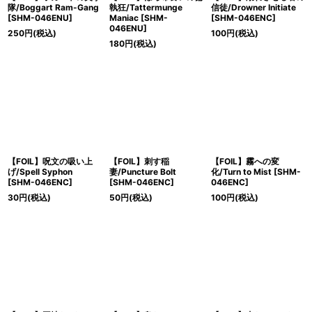
隊/Boggart Ram-Gang
執狂/Tattermunge
信徒/Drowner Initiate
[SHM-046ENU]
Maniac [SHM-
[SHM-046ENC]
046ENU]
250
円
(税込)
100
円
(税込)
180
円
(税込)
【FOIL】呪文の吸い上
【FOIL】刺す稲
【FOIL】霧への変
げ/Spell Syphon
妻/Puncture Bolt
化/Turn to Mist [SHM-
[SHM-046ENC]
[SHM-046ENC]
046ENC]
30
円
(税込)
50
円
(税込)
100
円
(税込)