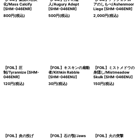
化/Mass Calcify
人/Augury Adept
アのしもべ/Ashenmoor
[SHM-046ENR]
[SHM-046ENR]
Liege [SHM-046ENR]
800
円
(税込)
500
円
(税込)
2,000
円
(税込)
【FOIL】圧
【FOIL】キスキンの扇動
【FOIL】ミストメドウの
制/Tyrannize [SHM-
者/Kithkin Rabble
身隠し/Mistmeadow
046ENR]
[SHM-046ENU]
Skulk [SHM-046ENU]
120
円
(税込)
30
円
(税込)
150
円
(税込)
【FOIL】炎の投げ
【FOIL】石の顎/Jaws
【FOIL】火の突撃