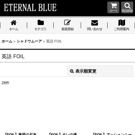
カート
商品検索
ホーム
カテゴリ
新規登録
問い合わせ
ご利用案内
ホーム
>
シャドウムーア
>
英語 FOIL
英語 FOIL
表示順変更
閉じる
28
件
表示数
:
在庫あり
並び順
:
絞り込む
【FOIL】集団の石灰
【FOIL】占いの達
【FOIL】アッシェンムー