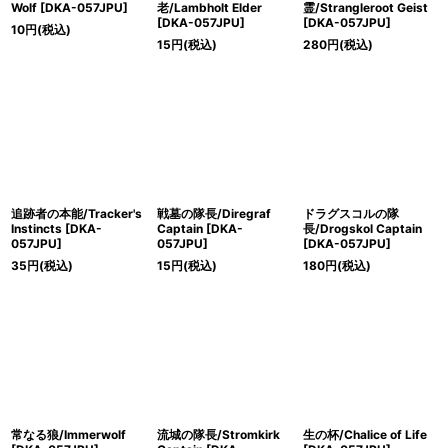
Wolf [DKA-057JPU]
老/Lambholt Elder
霊/Strangleroot Geist
[DKA-057JPU]
[DKA-057JPU]
10
円
(税込)
15
円
(税込)
280
円
(税込)
追跡者の本能/Tracker's
戦墓の隊長/Diregraf
ドラグスコルの隊
Instincts [DKA-
Captain [DKA-
長/Drogskol Captain
057JPU]
057JPU]
[DKA-057JPU]
35
円
(税込)
15
円
(税込)
180
円
(税込)
常なる狼/Immerwolf
流城の隊長/Stromkirk
生の杯/Chalice of Life