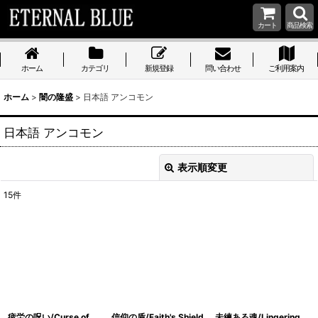
カート
商品検索
ホーム
カテゴリ
新規登録
問い合わせ
ご利用案内
ホーム
>
闇の隆盛
>
日本語 アンコモン
日本語 アンコモン
表示順変更
閉じる
15
件
表示数
:
在庫あり
並び順
:
絞り込む
疲労の呪い/Curse of
信仰の盾/Faith's Shield
未練ある魂/Lingering