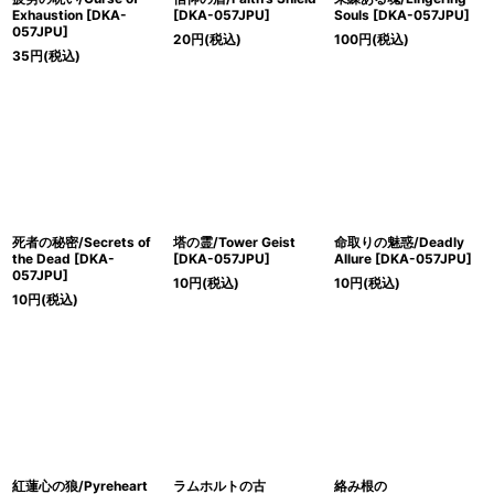
Exhaustion [DKA-
[DKA-057JPU]
Souls [DKA-057JPU]
057JPU]
20
円
(税込)
100
円
(税込)
35
円
(税込)
死者の秘密/Secrets of
塔の霊/Tower Geist
命取りの魅惑/Deadly
the Dead [DKA-
[DKA-057JPU]
Allure [DKA-057JPU]
057JPU]
10
円
(税込)
10
円
(税込)
10
円
(税込)
紅蓮心の狼/Pyreheart
ラムホルトの古
絡み根の