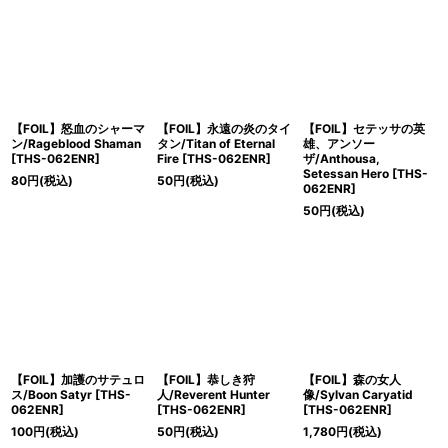
【FOIL】怒血のシャーマ
【FOIL】永遠の炎のタイ
【FOIL】セテッサの英
ン/Rageblood Shaman
タン/Titan of Eternal
雄、アンソー
[THS-062ENR]
Fire [THS-062ENR]
ザ/Anthousa,
Setessan Hero [THS-
80
円
(税込)
50
円
(税込)
062ENR]
50
円
(税込)
【FOIL】加護のサテュロ
【FOIL】恭しき狩
【FOIL】森の女人
ス/Boon Satyr [THS-
人/Reverent Hunter
像/Sylvan Caryatid
062ENR]
[THS-062ENR]
[THS-062ENR]
100
円
(税込)
50
円
(税込)
1,780
円
(税込)