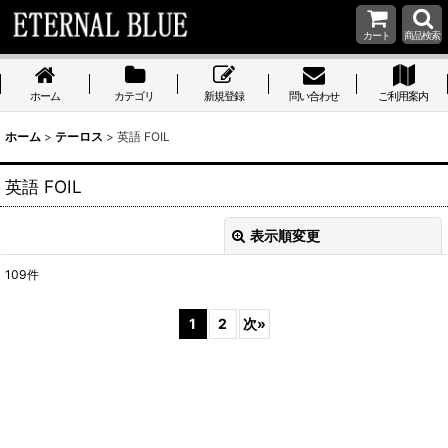
カート
商品検索
ホーム
カテゴリ
新規登録
問い合わせ
ご利用案内
ホーム
>
テーロス
>
英語 FOIL
英語 FOIL
表示順変更
閉じる
109
件
表示数
:
1
2
次
»
在庫あり
並び順
:
絞り込む