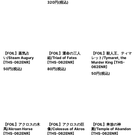
320
円
(税込)
【FOIL】蒸気占
【FOIL】運命の三人
【FOIL】殺人王、ティマ
い/Steam Augury
組/Triad of Fates
レット/Tymaret, the
[THS-062ENR]
[THS-062ENR]
Murder King [THS-
062ENR]
50
円
(税込)
80
円
(税込)
50
円
(税込)
【FOIL】アクロスの木
【FOIL】アクロスの巨
【FOIL】奔放の神
馬/Akroan Horse
像/Colossus of Akros
殿/Temple of Abandon
[THS-062ENR]
[THS-062ENR]
[THS-062ENR]