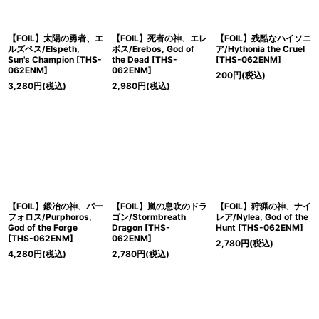
【FOIL】太陽の勇者、エ
【FOIL】死者の神、エレ
【FOIL】残酷なハイソニ
ルズペス/Elspeth,
ボス/Erebos, God of
ア/Hythonia the Cruel
Sun's Champion [THS-
the Dead [THS-
[THS-062ENM]
062ENM]
062ENM]
200
円
(税込)
3,280
円
(税込)
2,980
円
(税込)
【FOIL】鍛冶の神、パー
【FOIL】嵐の息吹のドラ
【FOIL】狩猟の神、ナイ
フォロス/Purphoros,
ゴン/Stormbreath
レア/Nylea, God of the
God of the Forge
Dragon [THS-
Hunt [THS-062ENM]
[THS-062ENM]
062ENM]
2,780
円
(税込)
4,280
円
(税込)
2,780
円
(税込)