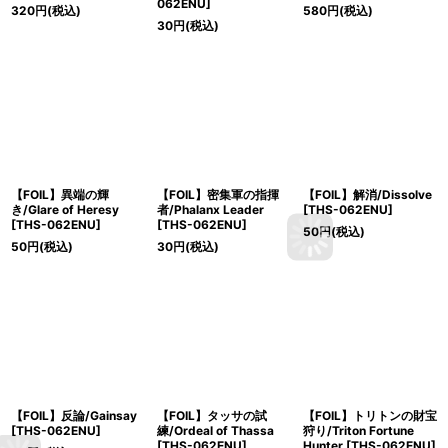
062ENU]
320
円
(税込)
580
円
(税込)
30
円
(税込)
【FOIL】異端の輝
【FOIL】密集軍の指揮
【FOIL】解消/Dissolve
き/Glare of Heresy
者/Phalanx Leader
[THS-062ENU]
[THS-062ENU]
[THS-062ENU]
50
円
(税込)
50
円
(税込)
30
円
(税込)
【FOIL】反論/Gainsay
【FOIL】タッサの試
【FOIL】トリトンの財宝
[THS-062ENU]
練/Ordeal of Thassa
狩り/Triton Fortune
[THS-062ENU]
Hunter [THS-062ENU]