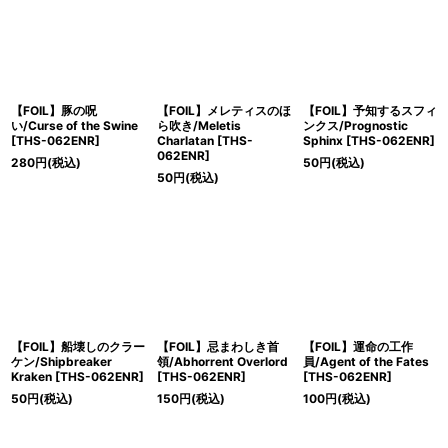
【FOIL】豚の呪
【FOIL】メレティスのほ
【FOIL】予知するスフィ
い/Curse of the Swine
ら吹き/Meletis
ンクス/Prognostic
[THS-062ENR]
Charlatan [THS-
Sphinx [THS-062ENR]
062ENR]
280
円
(税込)
50
円
(税込)
50
円
(税込)
【FOIL】船壊しのクラー
【FOIL】忌まわしき首
【FOIL】運命の工作
ケン/Shipbreaker
領/Abhorrent Overlord
員/Agent of the Fates
Kraken [THS-062ENR]
[THS-062ENR]
[THS-062ENR]
50
円
(税込)
150
円
(税込)
100
円
(税込)