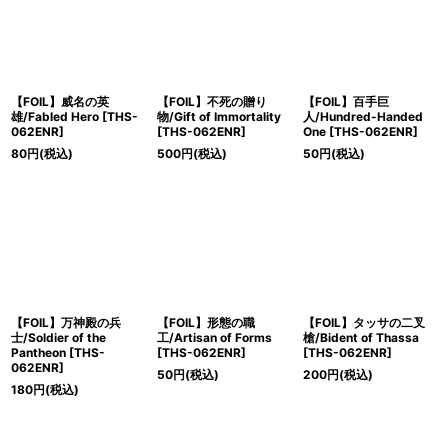
【FOIL】威名の英
【FOIL】不死の贈り
【FOIL】百手巨
雄/Fabled Hero [THS-
物/Gift of Immortality
人/Hundred-Handed
062ENR]
[THS-062ENR]
One [THS-062ENR]
80
円
(税込)
500
円
(税込)
50
円
(税込)
【FOIL】万神殿の兵
【FOIL】形態の職
【FOIL】タッサの二叉
士/Soldier of the
工/Artisan of Forms
槍/Bident of Thassa
Pantheon [THS-
[THS-062ENR]
[THS-062ENR]
062ENR]
50
円
(税込)
200
円
(税込)
180
円
(税込)