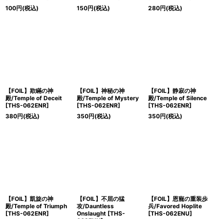
100
円
(税込)
150
円
(税込)
280
円
(税込)
【FOIL】欺瞞の神
【FOIL】神秘の神
【FOIL】静寂の神
殿/Temple of Deceit
殿/Temple of Mystery
殿/Temple of Silence
[THS-062ENR]
[THS-062ENR]
[THS-062ENR]
380
円
(税込)
350
円
(税込)
350
円
(税込)
【FOIL】凱旋の神
【FOIL】不屈の猛
【FOIL】恩寵の重装歩
殿/Temple of Triumph
攻/Dauntless
兵/Favored Hoplite
[THS-062ENR]
Onslaught [THS-
[THS-062ENU]