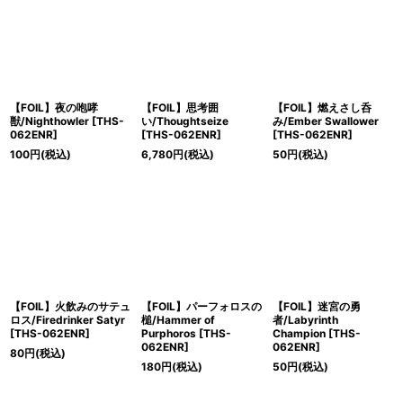
【FOIL】夜の咆哮
【FOIL】思考囲
【FOIL】燃えさし呑
獣/Nighthowler [THS-
い/Thoughtseize
み/Ember Swallower
062ENR]
[THS-062ENR]
[THS-062ENR]
100
円
(税込)
6,780
円
(税込)
50
円
(税込)
【FOIL】火飲みのサテュ
【FOIL】パーフォロスの
【FOIL】迷宮の勇
ロス/Firedrinker Satyr
槌/Hammer of
者/Labyrinth
[THS-062ENR]
Purphoros [THS-
Champion [THS-
062ENR]
062ENR]
80
円
(税込)
180
円
(税込)
50
円
(税込)