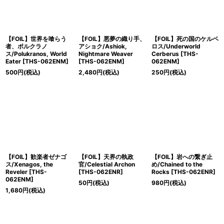
【FOIL】世界を喰らう
【FOIL】悪夢の織り手、
【FOIL】死の国のケルベ
者、ポルクラノ
アショク/Ashiok,
ロス/Underworld
ス/Polukranos, World
Nightmare Weaver
Cerberus [THS-
Eater [THS-062ENM]
[THS-062ENM]
062ENM]
500
円
(税込)
2,480
円
(税込)
250
円
(税込)
【FOIL】歓楽者ゼナゴ
【FOIL】天界の執政
【FOIL】岩への繋ぎ止
ス/Xenagos, the
官/Celestial Archon
め/Chained to the
Reveler [THS-
[THS-062ENR]
Rocks [THS-062ENR]
062ENM]
50
円
(税込)
980
円
(税込)
1,680
円
(税込)