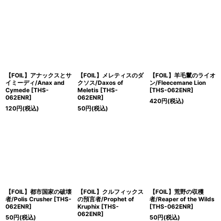
【FOIL】アナックスとサ
【FOIL】メレティスのダ
【FOIL】羊毛鬣のライオ
イミーディ/Anax and
クソス/Daxos of
ン/Fleecemane Lion
Cymede [THS-
Meletis [THS-
[THS-062ENR]
062ENR]
062ENR]
420
円
(税込)
120
円
(税込)
50
円
(税込)
【FOIL】都市国家の破壊
【FOIL】クルフィックス
【FOIL】荒野の収穫
者/Polis Crusher [THS-
の預言者/Prophet of
者/Reaper of the Wilds
062ENR]
Kruphix [THS-
[THS-062ENR]
062ENR]
50
円
(税込)
50
円
(税込)