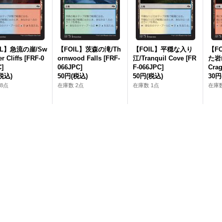
IL】急流の崖/Sw
【FOIL】茨森の滝/Th
【FOIL】平穏な入り
【F
er Cliffs [FRF-0
ornwood Falls [FRF-
江/Tranquil Cove [FR
た岩山
]
066JPC]
F-066JPC]
Crag
税込)
50円
(税込)
50円
(税込)
30円
8点
在庫数 2点
在庫数 1点
在庫数