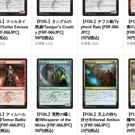
IL】スゥルタイ
【FOIL】タシグルの
【FOIL】チフス鼠/Ty
【F
Sultai Emissa
残虐/Tasigur’s Cruelt
phoid Rats [FRF-066
害/Co
RF-066JPC]
y [FRF-066JPC]
JPC]
[FRF
税込)
50円
(税込)
15円
(税込)
30円
1点
在庫数 11点
在庫数 13点
在庫数
IL】ティムール
【FOIL】荒野の囁く
【FOIL】天上の待ち
【F
Temur Battle
者/Whisperer of the
伏せ/Ethereal Ambus
糧/H
[FRF-066JPC]
Wilds [FRF-066JPC]
h [FRF-066JPC]
[FRF
(税込)
50円
(税込)
15円
(税込)
20円