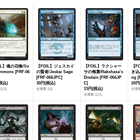
IL】魂の召喚/So
【FOIL】ジェスカイ
【FOIL】ラクシャー
【F
ummons [FRF-06
の賢者/Jeskai Sage
サの侮蔑/Rakshasa’s
き込み
[FRF-066JPC]
Disdain [FRF-066JP
ng [
税込)
30円
(税込)
C]
20円
15円
(税込)
12点
在庫数 5点
在庫数
在庫数 12点