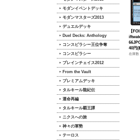
モダンイベントデッキ
モダンマスターズ2013
デュエルデッキ
【FO
Duel Decks: Anthology
iftwat
66JPC
コンスピラシー王位争奪
40円
(
コンスピラシー
在庫数 
プレインチェイス2012
From the Vault
プレミアムデッキ
タルキール龍紀伝
運命再編
タルキール覇王譚
ニクスへの旅
神々の軍勢
テーロス