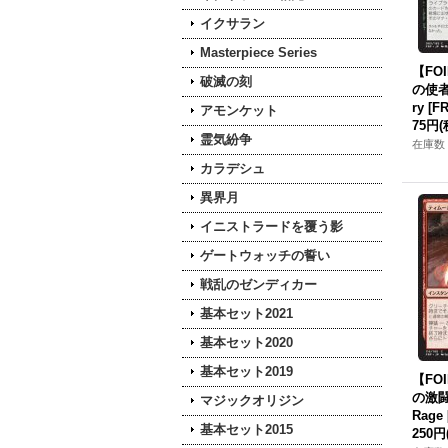
イクサラン
Masterpiece Series
【FO
破滅の刻
の使者/
ry [F
アモンケット
75円
(
霊気紛争
在庫数 
カラデシュ
異界月
イニストラードを覆う影
ゲートウォッチの誓い
戦乱のゼンディカー
基本セット2021
基本セット2020
基本セット2019
【FO
の激闘/
マジックオリジン
Rage 
基本セット2015
250円