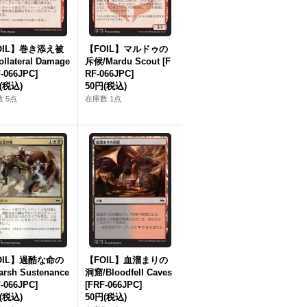
OIL】巻き添え被
【FOIL】マルドゥの
llateral Damage
斥候/Mardu Scout [F
-066JPC]
RF-066JPC]
(税込)
50円
(税込)
 5点
在庫数 1点
OIL】過酷な命の
【FOIL】血溜まりの
arsh Sustenance
洞窟/Bloodfell Caves
-066JPC]
[FRF-066JPC]
(税込)
50円
(税込)