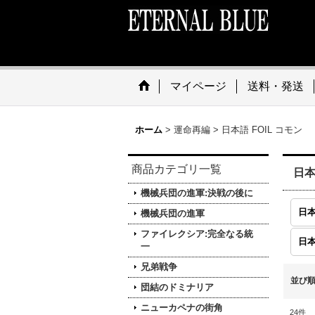
マイページ
送料・発送
ホーム
>
運命再編
>
日本語 FOIL コモン
商品カテゴリ一覧
日本
機械兵団の進軍:決戦の後に
日本
機械兵団の進軍
ファイレクシア:完全なる統
日本
一
兄弟戦争
並び
団結のドミナリア
ニューカペナの街角
24
件