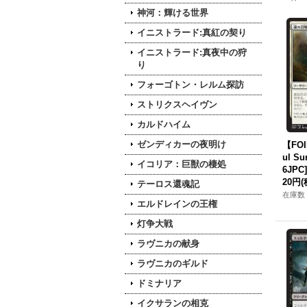
神河：輝ける世界
イニストラード:真紅の契り
イニストラード:真夜中の狩
り
フォーゴトン・レルム探訪
ストリクスヘイヴン
カルドハイム
ゼンディカーの夜明け
【FO
ul S
イコリア：巨獣の棲処
6JPC]
20円
(
テーロス還魂記
在庫数 
エルドレインの王権
灯争大戦
ラヴニカの献身
ラヴニカのギルド
ドミナリア
イクサランの相克