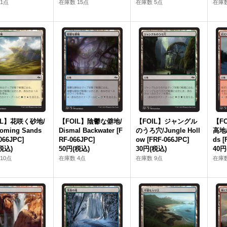
1点
在庫数 15点
在庫数 5点
在庫数
IL】花咲く砂地/
【FOIL】陰鬱な僻地/
【FOIL】ジャングル
【F
soming Sands
Dismal Backwater [F
のうろ穴/Jungle Holl
高地/
066JPC]
RF-066JPC]
ow [FRF-066JPC]
ds [
税込)
50円
(税込)
30円
(税込)
40円
10点
在庫数 4点
在庫数 9点
在庫数