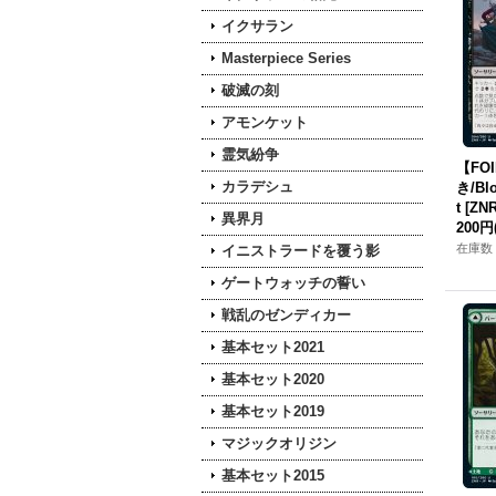
イクサラン
Masterpiece Series
破滅の刻
アモンケット
霊気紛争
【FO
カラデシュ
き/Blo
t [ZN
異界月
200円
在庫数 
イニストラードを覆う影
ゲートウォッチの誓い
戦乱のゼンディカー
基本セット2021
基本セット2020
基本セット2019
マジックオリジン
基本セット2015