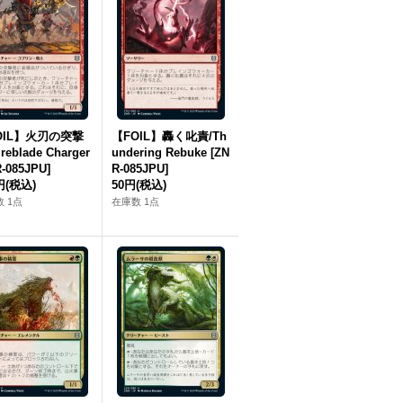
OIL】火刃の突撃
【FOIL】轟く叱責/Th
reblade Charger
undering Rebuke [ZN
-085JPU]
R-085JPU]
円
(税込)
50円
(税込)
 1点
在庫数 1点