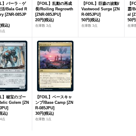
IL】バーラ・ゲ
【FOIL】乱動の再成
【FOIL】巨森の波動/
【F
/Bala Ged R
長/Roiling Regrowth
Vastwood Surge [ZN
霊/Br
ry [ZNR-085JP
[ZNR-085JPU]
R-085JPU]
al [
20円
(税込)
50円
(税込)
50円
(税込)
在庫数 3点
在庫数 3点
在庫数
1点
IL】秘宝のゴー
【FOIL】ベースキャ
elic Golem [ZN
ンプ/Base Camp [ZN
JPU]
R-085JPU]
税込)
30円
(税込)
4点
在庫数 1点