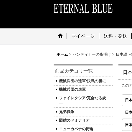
マイページ
送料・発送
ホーム
>
ゼンディカーの夜明け
>
日本語 F
商品カテゴリ一覧
日本
機械兵団の進軍:決戦の後に
この
機械兵団の進軍
ファイレクシア:完全なる統
日本
一
兄弟戦争
日本
団結のドミナリア
日本
ニューカペナの街角