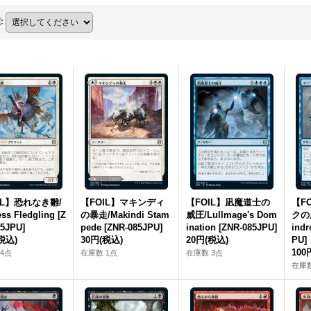
順
:
IL】恐れなき雛/
【FOIL】マキンディ
【FOIL】凪魔道士の
【F
ess Fledgling [Z
の暴走/Makindi Stam
威圧/Lullmage's Dom
クの風
5JPU]
pede [ZNR-085JPU]
ination [ZNR-085JPU]
indr
税込)
30円
(税込)
20円
(税込)
PU]
100
4点
在庫数 1点
在庫数 3点
在庫数