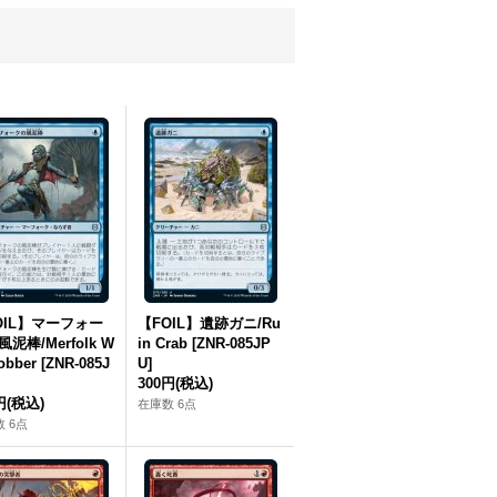
OIL】マーフォー
【FOIL】遺跡ガニ/Ru
泥棒/Merfolk W
in Crab [ZNR-085JP
obber [ZNR-085J
U]
300円
(税込)
円
(税込)
在庫数 6点
 6点