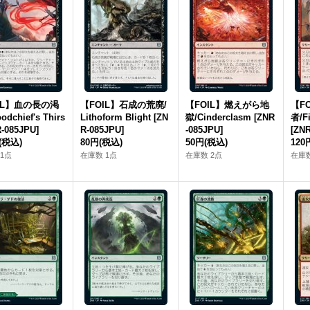
IL】血の長の渇
【FOIL】石成の荒廃/
【FOIL】燃えがら地
【F
odchief's Thirs
Lithoform Blight [ZN
獄/Cinderclasm [ZNR
者/Fi
R-085JPU]
R-085JPU]
-085JPU]
[ZNR
(税込)
80円
(税込)
50円
(税込)
120
1点
在庫数 1点
在庫数 2点
在庫数