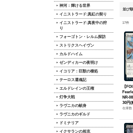
神河：輝ける世界
並び
イニストラード:真紅の契り
イニストラード:真夜中の狩
17
件
り
フォーゴトン・レルム探訪
ストリクスヘイヴン
カルドハイム
ゼンディカーの夜明け
イコリア：巨獣の棲処
テーロス還魂記
【FO
エルドレインの王権
Fearl
灯争大戦
NR-08
30円
(
ラヴニカの献身
在庫数 
ラヴニカのギルド
ドミナリア
イクサランの相克