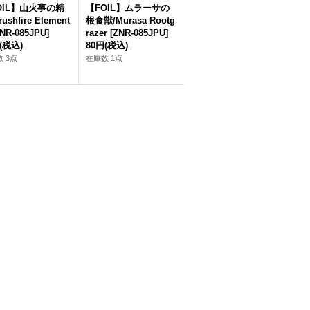
OIL】山火事の精
【FOIL】ムラーサの
ushfire Element
根食獣/Murasa Rootg
ZNR-085JPU]
razer [ZNR-085JPU]
(税込)
80円
(税込)
 3点
在庫数 1点