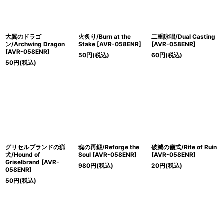
大翼のドラゴ
火炙り/Burn at the
二重詠唱/Dual Casting
ン/Archwing Dragon
Stake [AVR-058ENR]
[AVR-058ENR]
[AVR-058ENR]
50
円
(税込)
60
円
(税込)
50
円
(税込)
グリセルブランドの猟
魂の再鍛/Reforge the
破滅の儀式/Rite of Ruin
犬/Hound of
Soul [AVR-058ENR]
[AVR-058ENR]
Griselbrand [AVR-
980
円
(税込)
20
円
(税込)
058ENR]
50
円
(税込)