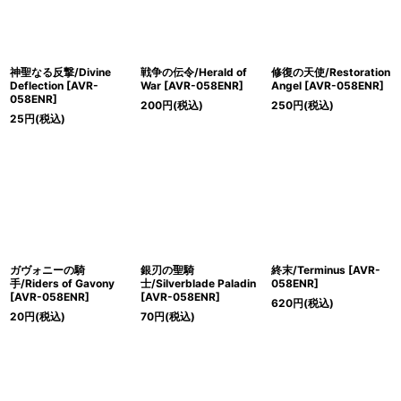
神聖なる反撃/Divine
戦争の伝令/Herald of
修復の天使/Restoration
Deflection [AVR-
War [AVR-058ENR]
Angel [AVR-058ENR]
058ENR]
200
円
(税込)
250
円
(税込)
25
円
(税込)
ガヴォニーの騎
銀刃の聖騎
終末/Terminus [AVR-
手/Riders of Gavony
士/Silverblade Paladin
058ENR]
[AVR-058ENR]
[AVR-058ENR]
620
円
(税込)
20
円
(税込)
70
円
(税込)