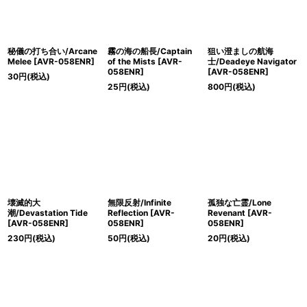
秘儀の打ち合い/Arcane
霧の海の船長/Captain
狙い澄ましの航海
Melee [AVR-058ENR]
of the Mists [AVR-
士/Deadeye Navigator
058ENR]
[AVR-058ENR]
30
円
(税込)
25
円
(税込)
800
円
(税込)
壊滅的大
無限反射/Infinite
孤独な亡霊/Lone
潮/Devastation Tide
Reflection [AVR-
Revenant [AVR-
[AVR-058ENR]
058ENR]
058ENR]
230
円
(税込)
50
円
(税込)
20
円
(税込)