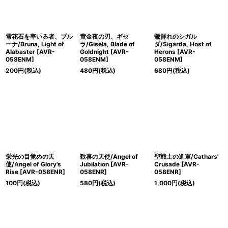
雪花石を率いる者、ブル
黄金夜の刃、ギセ
鷺群れのシガル
ーナ/Bruna, Light of
ラ/Gisela, Blade of
ダ/Sigarda, Host of
Alabaster [AVR-
Goldnight [AVR-
Herons [AVR-
058ENM]
058ENM]
058ENM]
200
円
(税込)
480
円
(税込)
680
円
(税込)
栄光の目覚めの天
歓喜の天使/Angel of
聖戦士の進軍/Cathars'
使/Angel of Glory's
Jubilation [AVR-
Crusade [AVR-
Rise [AVR-058ENR]
058ENR]
058ENR]
100
円
(税込)
580
円
(税込)
1,000
円
(税込)