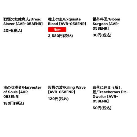
戦慄の奴隷商人/Dread
極上の血/Exquisite
鬱外科医/Gloom
Slaver [AVR-058ENR]
Blood [AVR-058ENR]
Surgeon [AVR-
058ENR]
20
円
(税込)
30
円
(税込)
3,580
円
(税込)
魂の収穫者/Harvester
殺戮の波/Killing Wave
奈落に住まう騙し
of Souls [AVR-
[AVR-058ENR]
屋/Treacherous Pit-
058ENR]
Dweller [AVR-
120
円
(税込)
058ENR]
180
円
(税込)
50
円
(税込)