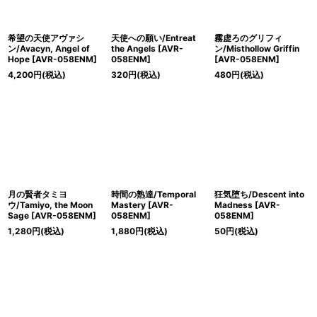
希望の天使アヴァシ
天使への願い/Entreat
霧虚ろのグリフィ
ン/Avacyn, Angel of
the Angels [AVR-
ン/Misthollow Griffin
Hope [AVR-058ENM]
058ENM]
[AVR-058ENM]
4,200
円
(税込)
320
円
(税込)
480
円
(税込)
月の賢者タミヨ
時間の熟達/Temporal
狂気堕ち/Descent into
ウ/Tamiyo, the Moon
Mastery [AVR-
Madness [AVR-
Sage [AVR-058ENM]
058ENM]
058ENM]
1,280
円
(税込)
1,880
円
(税込)
50
円
(税込)