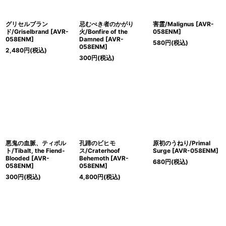
グリセルブラン
忌むべき者のかがり
害霊/Malignus [AVR-
ド/Griselbrand [AVR-
火/Bonfire of the
058ENM]
058ENM]
Damned [AVR-
580
円
(税込)
058ENM]
2,480
円
(税込)
300
円
(税込)
悪鬼の血脈、ティボル
孔蹄のビヒモ
原初のうねり/Primal
ト/Tibalt, the Fiend-
ス/Craterhoof
Surge [AVR-058ENM]
Blooded [AVR-
Behemoth [AVR-
680
円
(税込)
058ENM]
058ENM]
300
円
(税込)
4,800
円
(税込)