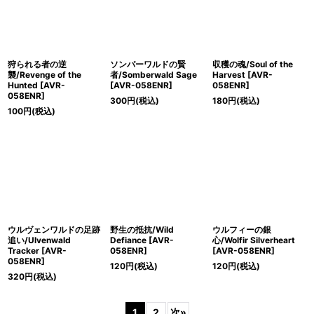
狩られる者の逆
ソンバーワルドの賢
収穫の魂/Soul of the
襲/Revenge of the
者/Somberwald Sage
Harvest [AVR-
Hunted [AVR-
[AVR-058ENR]
058ENR]
058ENR]
300
円
(税込)
180
円
(税込)
100
円
(税込)
ウルヴェンワルドの足跡
野生の抵抗/Wild
ウルフィーの銀
追い/Ulvenwald
Defiance [AVR-
心/Wolfir Silverheart
Tracker [AVR-
058ENR]
[AVR-058ENR]
058ENR]
120
円
(税込)
120
円
(税込)
320
円
(税込)
1
2
次
»