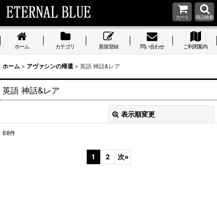
カート
商品検索
ホーム
カテゴリ
新規登録
問い合わせ
ご利用案内
ホーム
>
アヴァシンの帰還
>
英語 神話&レア
英語 神話&レア
表示順変更
閉じる
68
件
表示数
:
1
2
次
»
在庫あり
並び順
:
絞り込む