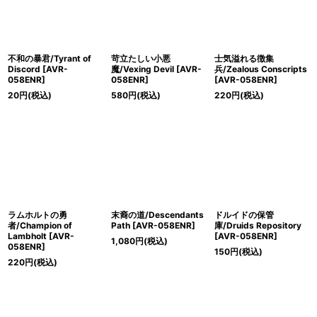
不和の暴君/Tyrant of
苛立たしい小悪
士気溢れる徴集
Discord [AVR-
魔/Vexing Devil [AVR-
兵/Zealous Conscripts
058ENR]
058ENR]
[AVR-058ENR]
20
円
(税込)
580
円
(税込)
220
円
(税込)
ラムホルトの勇
末裔の道/Descendants
ドルイドの保管
者/Champion of
Path [AVR-058ENR]
庫/Druids Repository
Lambholt [AVR-
[AVR-058ENR]
1,080
円
(税込)
058ENR]
150
円
(税込)
220
円
(税込)