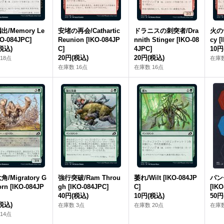
/Memory Le
安堵の再会/Cathartic
ドラニスの刺突者/Dra
火の予
KO-084JPC]
Reunion [IKO-084JP
nnith Stinger [IKO-08
cy [
税込)
C]
4JPC]
10円
20円
(税込)
20円
(税込)
18点
在庫数
在庫数 16点
在庫数 16点
/Migratory G
強行突破/Ram Throu
萎れ/Wilt [IKO-084JP
パン
orn [IKO-084JP
gh [IKO-084JPC]
C]
[IKO
40円
(税込)
10円
(税込)
50円
税込)
在庫数 3点
在庫数 20点
在庫数
14点