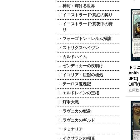
神河：輝ける世界
イニストラード:真紅の契り
イニストラード:真夜中の狩
り
フォーゴトン・レルム探訪
ストリクスヘイヴン
カルドハイム
ゼンディカーの夜明け
ドラニ
nnith
イコリア：巨獣の棲処
JPC]
テーロス還魂記
10円
(
在庫数 
エルドレインの王権
灯争大戦
ラヴニカの献身
ラヴニカのギルド
ドミナリア
イクサランの相克