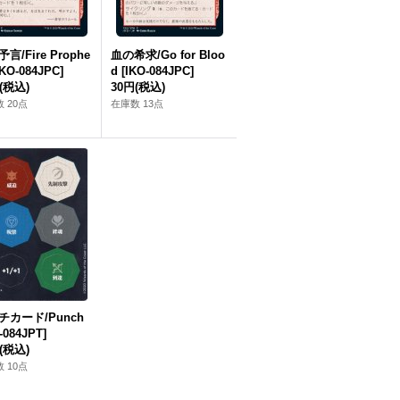
言/Fire Prophe
血の希求/Go for Bloo
IKO-084JPC]
d [IKO-084JPC]
(税込)
30円
(税込)
 20点
在庫数 13点
チカード/Punch
-084JPT]
(税込)
 10点