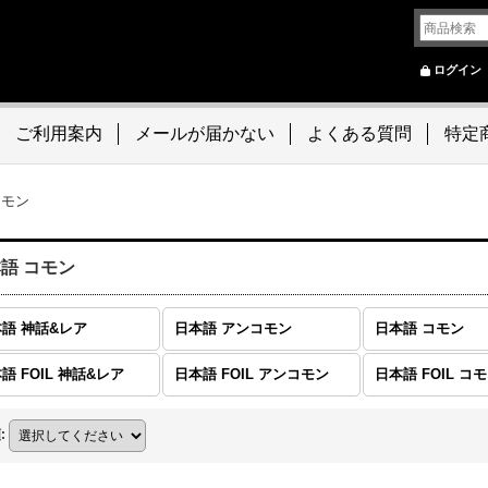
ログイン
ご利用案内
メールが届かない
よくある質問
特定
コモン
語 コモン
語 神話&レア
日本語 アンコモン
日本語 コモン
語 FOIL 神話&レア
日本語 FOIL アンコモン
日本語 FOIL コ
順
: