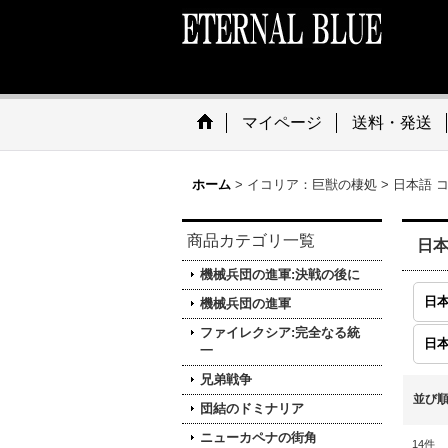
マイページ
送料・発送
ホーム
>
イコリア：巨獣の棲処
>
日本語 
商品カテゴリ一覧
日本
機械兵団の進軍:決戦の後に
日本
機械兵団の進軍
ファイレクシア:完全なる統
日本
一
兄弟戦争
並び
団結のドミナリア
ニューカペナの街角
14
件