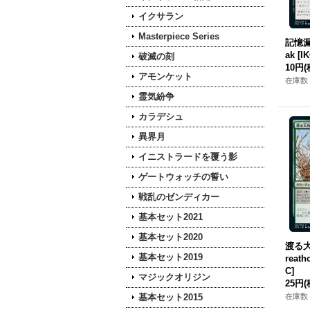
イクサラン
Masterpiece Series
記憶漏出
ak [I
破滅の刻
10円
(
アモンケット
在庫数 
霊気紛争
カラデシュ
異界月
イニストラードを覆う影
ゲートウォッチの誓い
戦乱のゼンディカー
基本セット2021
基本セット2020
渡る大角
基本セット2019
reath
C]
マジックオリジン
25円
(
基本セット2015
在庫数 