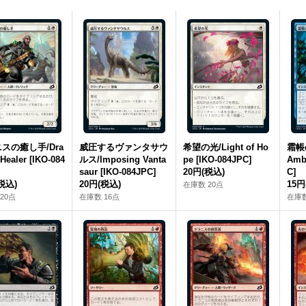
スの癒し手/Dra
威圧するヴァンタサウ
希望の光/Light of Ho
霜帳の
 Healer [IKO-084
ルス/Imposing Vanta
pe [IKO-084JPC]
Amb
saur [IKO-084JPC]
20円
(税込)
C]
税込)
20円
(税込)
15円
在庫数 20点
20点
在庫数 16点
在庫数