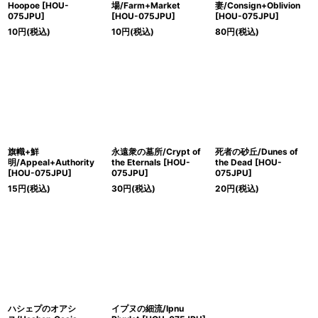
Hoopoe [HOU-
場/Farm+Market
妻/Consign+Oblivion
075JPU]
[HOU-075JPU]
[HOU-075JPU]
10
円
(税込)
10
円
(税込)
80
円
(税込)
旗幟+鮮
永遠衆の墓所/Crypt of
死者の砂丘/Dunes of
明/Appeal+Authority
the Eternals [HOU-
the Dead [HOU-
[HOU-075JPU]
075JPU]
075JPU]
15
円
(税込)
30
円
(税込)
20
円
(税込)
ハシェプのオアシ
イプヌの細流/Ipnu