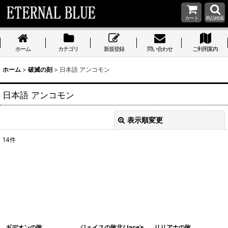
カート
商品検索
ホーム
カテゴリ
新規登録
問い合わせ
ご利用案内
ホーム
>
破滅の刻
>
日本語 アンコモン
日本語 アンコモン
表示順変更
閉じる
14
件
表示数
:
在庫あり
並び順
:
絞り込む
ギデオンの敗
ジェイスの敗北/Jace’s
リリアナの敗