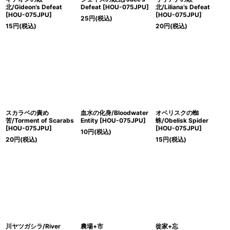
北/Gideon’s Defeat
Defeat [HOU-075JPU]
北/Liliana’s Defeat
[HOU-075JPU]
[HOU-075JPU]
25
円
(税込)
15
円
(税込)
20
円
(税込)
スカラベの責め
血水の化身/Bloodwater
オベリスクの蜘
苦/Torment of Scarabs
Entity [HOU-075JPU]
蛛/Obelisk Spider
[HOU-075JPU]
[HOU-075JPU]
10
円
(税込)
20
円
(税込)
15
円
(税込)
川ヤツガシラ/River
農場+市
徙家+忘