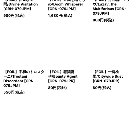
問/Divine Visitation
の/Doom Whisperer
ヴ/Lazav, the
[GRN-079JPM]
[GRN-079JPM]
Multifarious [GRN-
079JPM]
980
円
(税込)
1,680
円
(税込)
800
円
(税込)
【FOIL】不和のトロスタ
【FOIL】報奨密
【FOIL】一斉検
ーニ/Trostani
偵/Bounty Agent
挙/Citywide Bust
Discordant [GRN-
[GRN-079JPR]
[GRN-079JPR]
079JPM]
80
円
(税込)
80
円
(税込)
550
円
(税込)