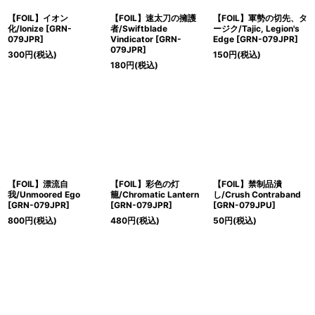
【FOIL】イオン
【FOIL】速太刀の擁護
【FOIL】軍勢の切先、タ
化/Ionize [GRN-
者/Swiftblade
ージク/Tajic, Legion's
079JPR]
Vindicator [GRN-
Edge [GRN-079JPR]
079JPR]
300
円
(税込)
150
円
(税込)
180
円
(税込)
【FOIL】漂流自
【FOIL】彩色の灯
【FOIL】禁制品潰
我/Unmoored Ego
籠/Chromatic Lantern
し/Crush Contraband
[GRN-079JPR]
[GRN-079JPR]
[GRN-079JPU]
800
円
(税込)
480
円
(税込)
50
円
(税込)