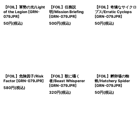
【FOIL】軍勢の光/Light
【FOIL】任務説
【FOIL】奇矯なサイクロ
of the Legion [GRN-
明/Mission Briefing
プス/Erratic Cyclops
079JPR]
[GRN-079JPR]
[GRN-079JPR]
50
円
(税込)
500
円
(税込)
50
円
(税込)
【FOIL】危険因子/Risk
【FOIL】獣に囁く
【FOIL】孵卵場の蜘
Factor [GRN-079JPR]
者/Beast Whisperer
蛛/Hatchery Spider
[GRN-079JPR]
[GRN-079JPR]
580
円
(税込)
320
円
(税込)
50
円
(税込)