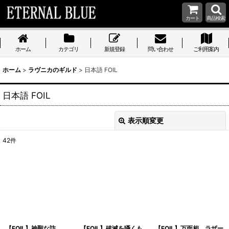
カート
商品検索
ホーム
カテゴリ
新規登録
問い合わせ
ご利用案内
ホーム
>
ラヴニカのギルド
>
日本語 FOIL
日本語 FOIL
表示順変更
閉じる
42
件
表示数
:
在庫あり
並び順
:
絞り込む
【FOIL】神聖な訪
【FOIL】破滅を囁くも
【FOIL】万面相、ラザー