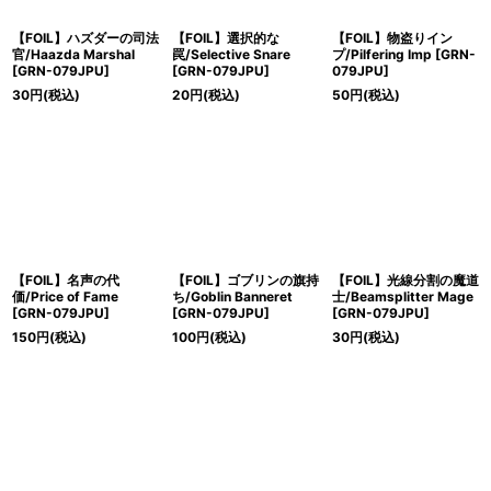
【FOIL】ハズダーの司法
【FOIL】選択的な
【FOIL】物盗りイン
官/Haazda Marshal
罠/Selective Snare
プ/Pilfering Imp [GRN-
[GRN-079JPU]
[GRN-079JPU]
079JPU]
30
円
(税込)
20
円
(税込)
50
円
(税込)
【FOIL】名声の代
【FOIL】ゴブリンの旗持
【FOIL】光線分割の魔道
価/Price of Fame
ち/Goblin Banneret
士/Beamsplitter Mage
[GRN-079JPU]
[GRN-079JPU]
[GRN-079JPU]
150
円
(税込)
100
円
(税込)
30
円
(税込)