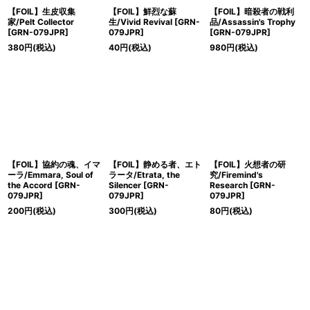
【FOIL】生皮収集
【FOIL】鮮烈な蘇
【FOIL】暗殺者の戦利
家/Pelt Collector
生/Vivid Revival [GRN-
品/Assassin's Trophy
[GRN-079JPR]
079JPR]
[GRN-079JPR]
380
円
(税込)
40
円
(税込)
980
円
(税込)
【FOIL】協約の魂、イマ
【FOIL】静める者、エト
【FOIL】火想者の研
ーラ/Emmara, Soul of
ラータ/Etrata, the
究/Firemind's
the Accord [GRN-
Silencer [GRN-
Research [GRN-
079JPR]
079JPR]
079JPR]
200
円
(税込)
300
円
(税込)
80
円
(税込)