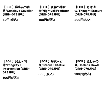
【FOIL】議事会の騎
【FOIL】夜帷の捕食
【FOIL】思考消
兵/Conclave Cavalier
者/Nightveil Predator
去/Thought Erasure
[GRN-079JPU]
[GRN-079JPU]
[GRN-079JPU]
50
円
(税込)
100
円
(税込)
200
円
(税込)
【FOIL】完全＋間
【FOIL】席次＋石
【FOIL】癒し手の
隙/Integrity＋
像/Status＋Statue
鷹/Healer's Hawk
Intervention [GRN-
[GRN-079JPU]
[GRN-079JPC]
079JPU]
80
円
(税込)
100
円
(税込)
100
円
(税込)