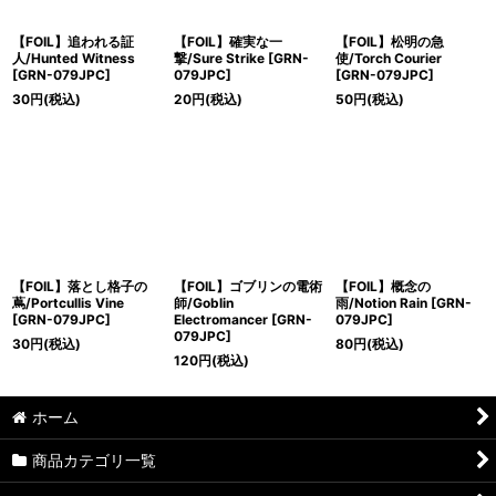
【FOIL】追われる証
【FOIL】確実な一
【FOIL】松明の急
人/Hunted Witness
撃/Sure Strike [GRN-
使/Torch Courier
[GRN-079JPC]
079JPC]
[GRN-079JPC]
30
円
(税込)
20
円
(税込)
50
円
(税込)
【FOIL】落とし格子の
【FOIL】ゴブリンの電術
【FOIL】概念の
蔦/Portcullis Vine
師/Goblin
雨/Notion Rain [GRN-
[GRN-079JPC]
Electromancer [GRN-
079JPC]
079JPC]
30
円
(税込)
80
円
(税込)
120
円
(税込)
ホーム
商品カテゴリ一覧