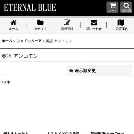
カート
商品検索
ホーム
カテゴリ
新規登録
問い合わせ
ご利用案内
ホーム
>
シャドウムーア
>
英語 アンコモン
英語 アンコモン
表示順変更
閉じる
43
件
表示数
:
在庫あり
並び順
:
絞り込む
鎧をまとった上
ミストメドウの身隠
禁固刑/Prison Term