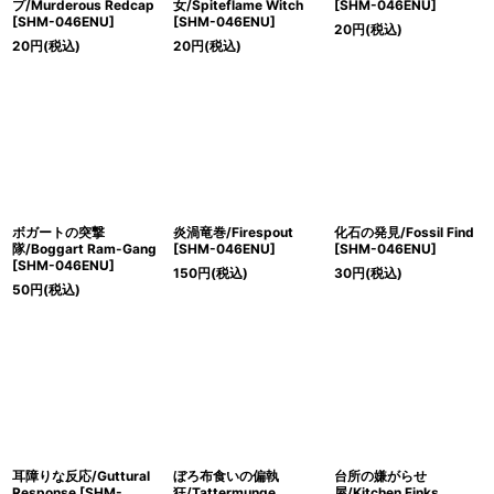
プ/Murderous Redcap
女/Spiteflame Witch
[SHM-046ENU]
[SHM-046ENU]
[SHM-046ENU]
20
円
(税込)
20
円
(税込)
20
円
(税込)
ボガートの突撃
炎渦竜巻/Firespout
化石の発見/Fossil Find
隊/Boggart Ram-Gang
[SHM-046ENU]
[SHM-046ENU]
[SHM-046ENU]
150
円
(税込)
30
円
(税込)
50
円
(税込)
耳障りな反応/Guttural
ぼろ布食いの偏執
台所の嫌がらせ
Response [SHM-
狂/Tattermunge
屋/Kitchen Finks