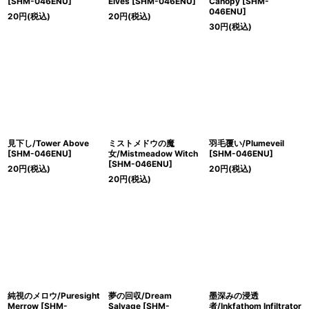
[SHM-046ENU]
Elves [SHM-046ENU]
Canopy [SHM-
046ENU]
20
円
(税込)
20
円
(税込)
30
円
(税込)
見下し/Tower Above
ミストメドウの魔
羽毛覆い/Plumeveil
[SHM-046ENU]
女/Mistmeadow Witch
[SHM-046ENU]
[SHM-046ENU]
20
円
(税込)
20
円
(税込)
20
円
(税込)
純視のメロウ/Puresight
夢の回収/Dream
墨深みの浸透
Merrow [SHM-
Salvage [SHM-
者/Inkfathom Infiltrator