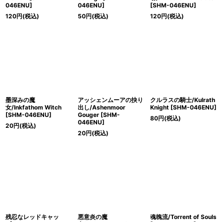
046ENU]
046ENU]
[SHM-046ENU]
120
円
(税込)
50
円
(税込)
120
円
(税込)
墨深みの魔
アッシェンムーアの抉り
クルラスの騎士/Kulrath
女/Inkfathom Witch
出し/Ashenmoor
Knight [SHM-046ENU]
[SHM-046ENU]
Gouger [SHM-
80
円
(税込)
046ENU]
20
円
(税込)
20
円
(税込)
残忍なレッドキャッ
悪意炎の魔
魂魄流/Torrent of Souls