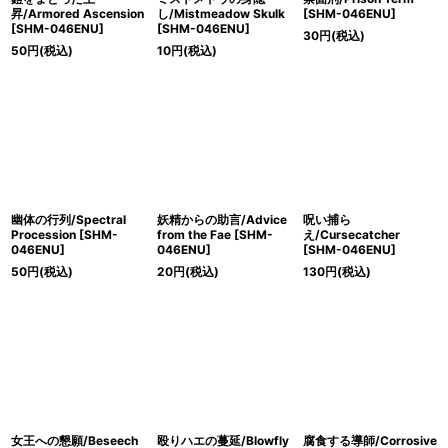
昇/Armored Ascension
し/Mistmeadow Skulk
[SHM-046ENU]
[SHM-046ENU]
[SHM-046ENU]
30
円
(税込)
50
円
(税込)
10
円
(税込)
幽体の行列/Spectral
妖精からの助言/Advice
呪い捕ら
Procession [SHM-
from the Fae [SHM-
え/Cursecatcher
046ENU]
046ENU]
[SHM-046ENU]
50
円
(税込)
20
円
(税込)
130
円
(税込)
女王への懇願/Beseech
殴りハエの蔓延/Blowfly
腐食する導師/Corrosive