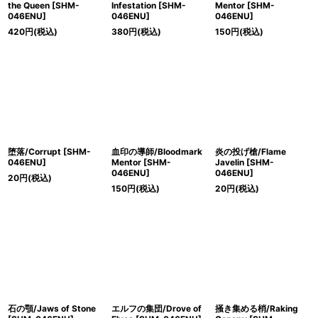
the Queen [SHM-
Infestation [SHM-
Mentor [SHM-
046ENU]
046ENU]
046ENU]
420
円
(税込)
380
円
(税込)
150
円
(税込)
堕落/Corrupt [SHM-
血印の導師/Bloodmark
炎の投げ槍/Flame
046ENU]
Mentor [SHM-
Javelin [SHM-
046ENU]
046ENU]
20
円
(税込)
150
円
(税込)
20
円
(税込)
石の顎/Jaws of Stone
エルフの集団/Drove of
掻き集める梢/Raking