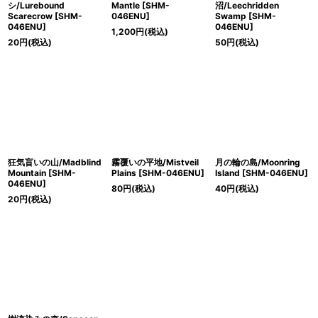
シ/Lurebound
Mantle [SHM-
沼/Leechridden
Scarecrow [SHM-
046ENU]
Swamp [SHM-
046ENU]
046ENU]
1,200
円
(税込)
20
円
(税込)
50
円
(税込)
狂気盲いの山/Madblind
霧覆いの平地/Mistveil
月の輪の島/Moonring
Mountain [SHM-
Plains [SHM-046ENU]
Island [SHM-046ENU]
046ENU]
80
円
(税込)
40
円
(税込)
20
円
(税込)