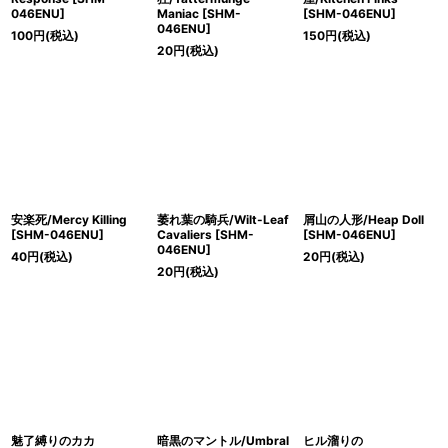
046ENU]
Maniac [SHM-
[SHM-046ENU]
046ENU]
100
円
(税込)
150
円
(税込)
20
円
(税込)
安楽死/Mercy Killing
萎れ葉の騎兵/Wilt-Leaf
屑山の人形/Heap Doll
[SHM-046ENU]
Cavaliers [SHM-
[SHM-046ENU]
046ENU]
40
円
(税込)
20
円
(税込)
20
円
(税込)
魅了縛りのカカ
暗黒のマントル/Umbral
ヒル溜りの