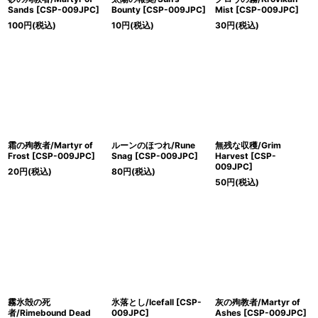
Sands [CSP-009JPC]
Bounty [CSP-009JPC]
Mist [CSP-009JPC]
100
円
(税込)
10
円
(税込)
30
円
(税込)
霜の殉教者/Martyr of
ルーンのほつれ/Rune
無残な収穫/Grim
Frost [CSP-009JPC]
Snag [CSP-009JPC]
Harvest [CSP-
009JPC]
20
円
(税込)
80
円
(税込)
50
円
(税込)
霧氷殻の死
氷落とし/Icefall [CSP-
灰の殉教者/Martyr of
者/Rimebound Dead
009JPC]
Ashes [CSP-009JPC]