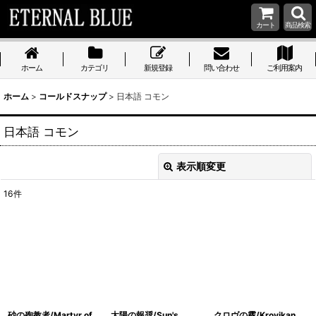
カート
商品検索
ホーム
カテゴリ
新規登録
問い合わせ
ご利用案内
ホーム
>
コールドスナップ
>
日本語 コモン
日本語 コモン
表示順変更
閉じる
16
件
表示数
:
在庫あり
並び順
:
絞り込む
砂の殉教者/Martyr of
太陽の報奨/Sun's
クロヴの霧/Krovikan