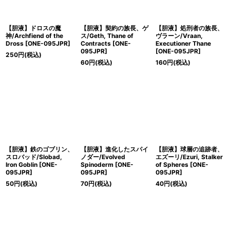
【胆液】ドロスの魔
【胆液】契約の族長、ゲ
【胆液】処刑者の族長、
神/Archfiend of the
ス/Geth, Thane of
ヴラーン/Vraan,
Dross [ONE-095JPR]
Contracts [ONE-
Executioner Thane
095JPR]
[ONE-095JPR]
250
円
(税込)
60
円
(税込)
160
円
(税込)
【胆液】鉄のゴブリン、
【胆液】進化したスパイ
【胆液】球層の追跡者、
スロバッド/Slobad,
ノダー/Evolved
エズーリ/Ezuri, Stalker
Iron Goblin [ONE-
Spinoderm [ONE-
of Spheres [ONE-
095JPR]
095JPR]
095JPR]
50
円
(税込)
70
円
(税込)
40
円
(税込)