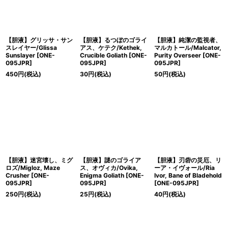
【胆液】グリッサ・サン
【胆液】るつぼのゴライ
【胆液】純潔の監視者、
スレイヤー/Glissa
アス、ケテク/Kethek,
マルカトール/Malcator,
Sunslayer [ONE-
Crucible Goliath [ONE-
Purity Overseer [ONE-
095JPR]
095JPR]
095JPR]
450
円
(税込)
30
円
(税込)
50
円
(税込)
【胆液】迷宮壊し、ミグ
【胆液】謎のゴライア
【胆液】刃砦の災厄、リ
ロズ/Migloz, Maze
ス、オヴィカ/Ovika,
ーア・イヴォール/Ria
Crusher [ONE-
Enigma Goliath [ONE-
Ivor, Bane of Bladehold
095JPR]
095JPR]
[ONE-095JPR]
250
円
(税込)
25
円
(税込)
40
円
(税込)