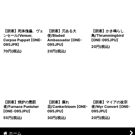
【胆液】死体傀儡、ヴェ
【胆液】刃ある大
【胆液】かき鳴らし
ンセール/Venser,
使/Bladed
鳥/Thrummingbird
Corpse Puppet [ONE-
Ambassador [ONE-
[ONE-095JPU]
095JPR]
095JPU]
20
円
(税込)
70
円
(税込)
20
円
(税込)
【胆液】焼炉の懲罰
【胆液】腐れ
【胆液】マイアの改宗
者/Furnace Punisher
花/Cankerbloom [ONE-
者/Myr Convert [ONE-
[ONE-095JPU]
095JPU]
095JPU]
55
円
(税込)
30
円
(税込)
20
円
(税込)
ホーム