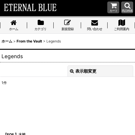
カート
商品検索
ホーム
カテゴリ
新規登録
問い合わせ
ご利用案内
ホーム
>
From the Vault
>
Legends
Legends
表示順変更
閉じる
1
件
表示数
:
在庫あり
並び順
:
絞り込む
【FOIL】大祖