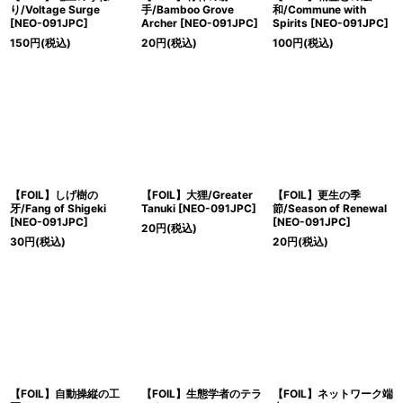
り/Voltage Surge
手/Bamboo Grove
和/Commune with
[NEO-091JPC]
Archer [NEO-091JPC]
Spirits [NEO-091JPC]
150
円
(税込)
20
円
(税込)
100
円
(税込)
【FOIL】しげ樹の
【FOIL】大狸/Greater
【FOIL】更生の季
牙/Fang of Shigeki
Tanuki [NEO-091JPC]
節/Season of Renewal
[NEO-091JPC]
[NEO-091JPC]
20
円
(税込)
30
円
(税込)
20
円
(税込)
【FOIL】自動操縦の工
【FOIL】生態学者のテラ
【FOIL】ネットワーク端