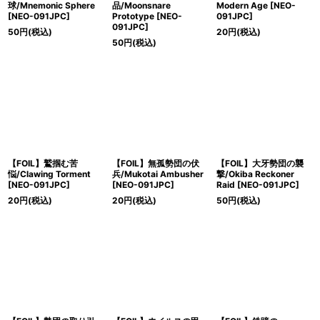
球/Mnemonic Sphere
品/Moonsnare
Modern Age [NEO-
[NEO-091JPC]
Prototype [NEO-
091JPC]
091JPC]
50
円
(税込)
20
円
(税込)
50
円
(税込)
【FOIL】鷲掴む苦
【FOIL】無孤勢団の伏
【FOIL】大牙勢団の襲
悩/Clawing Torment
兵/Mukotai Ambusher
撃/Okiba Reckoner
[NEO-091JPC]
[NEO-091JPC]
Raid [NEO-091JPC]
20
円
(税込)
20
円
(税込)
50
円
(税込)