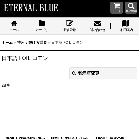
カート
商品検索
ホーム
カテゴリ
新規登録
問い合わせ
ご利用案内
ホーム
>
神河：輝ける世界
>
日本語 FOIL コモン
日本語 FOIL コモン
表示順変更
閉じる
28
件
表示数
:
在庫あり
並び順
:
絞り込む
【FOIL】啓蒙の時代/Era
【FOIL】道照らし/Light
【FOIL】執政の権