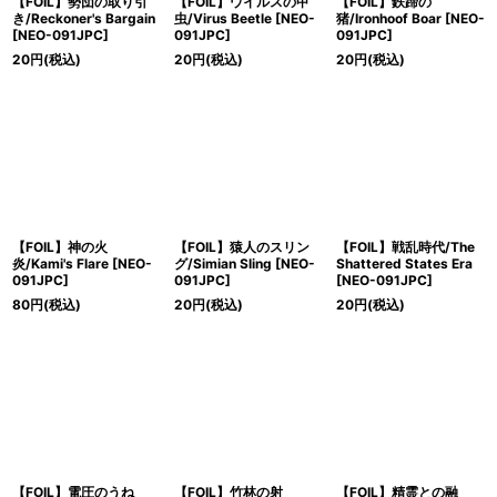
【FOIL】勢団の取り引
【FOIL】ウイルスの甲
【FOIL】鉄蹄の
き/Reckoner's Bargain
虫/Virus Beetle [NEO-
猪/Ironhoof Boar [NEO-
[NEO-091JPC]
091JPC]
091JPC]
20
円
(税込)
20
円
(税込)
20
円
(税込)
【FOIL】神の火
【FOIL】猿人のスリン
【FOIL】戦乱時代/The
炎/Kami's Flare [NEO-
グ/Simian Sling [NEO-
Shattered States Era
091JPC]
091JPC]
[NEO-091JPC]
80
円
(税込)
20
円
(税込)
20
円
(税込)
【FOIL】電圧のうね
【FOIL】竹林の射
【FOIL】精霊との融