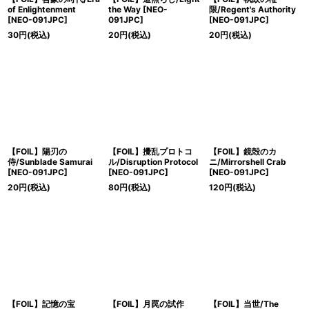
of Enlightenment
the Way [NEO-
限/Regent's Authority
[NEO-091JPC]
091JPC]
[NEO-091JPC]
30
円
(税込)
20
円
(税込)
20
円
(税込)
【FOIL】陽刃の
【FOIL】攪乱プロトコ
【FOIL】鏡殻のカ
侍/Sunblade Samurai
ル/Disruption Protocol
ニ/Mirrorshell Crab
[NEO-091JPC]
[NEO-091JPC]
[NEO-091JPC]
20
円
(税込)
80
円
(税込)
120
円
(税込)
【FOIL】記憶の宝
【FOIL】月罠の試作
【FOIL】当世/The