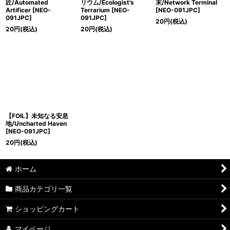
匠/Automated
リウム/Ecologist's
末/Network Terminal
Artificer [NEO-
Terrarium [NEO-
[NEO-091JPC]
091JPC]
091JPC]
20
円
(税込)
20
円
(税込)
20
円
(税込)
【FOIL】未知なる安息
地/Uncharted Haven
[NEO-091JPC]
20
円
(税込)
ホーム
商品カテゴリ一覧
ショッピングカート
マイページ