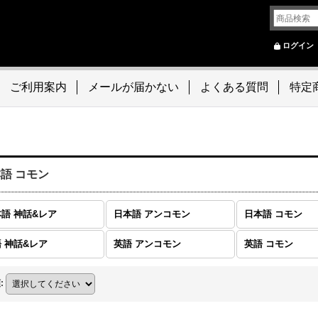
ログイン
ご利用案内
メールが届かない
よくある質問
特定
語 コモン
語 神話&レア
日本語 アンコモン
日本語 コモン
 神話&レア
英語 アンコモン
英語 コモン
順
: