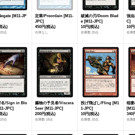
egate [M11‐JP
定業/Preordain [M11‐
破滅の刃/Doom Blad
強迫/
JPC]
e [M11‐JPC]
C]
税込)
450円
(税込)
10円
(税込)
10円
20点
在庫なし
在庫数 20点
在庫数
/Sign in Blo
臓物の予見者/Viscera
投げ飛ばし/Fling [M1
稲妻/L
11‐JPC]
Seer [M11‐JPC]
1‐JPC]
[M11
税込)
200円
(税込)
10円
(税込)
340
20点
在庫数 18点
在庫数 20点
在庫数