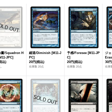
/Squadron H
縮退/Diminish [M11‐J
予感/Foresee [M11‐JP
ジェ
M11‐JPC]
PC]
C]
Eras
税込)
20円
(税込)
20円
(税込)
30円
し
在庫数 20点
在庫数 20点
在庫数