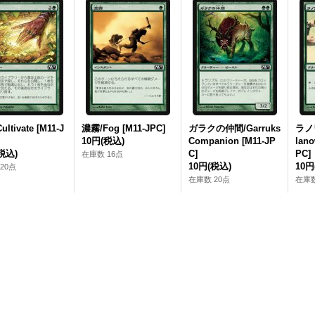
ltivate [M11‐J
濃霧/Fog [M11‐JPC]
ガラクの仲間/Garruks
ラノ
10円
(税込)
Companion [M11‐JP
lano
税込)
C]
PC]
在庫数 16点
10円
(税込)
10円
20点
在庫数 20点
在庫数