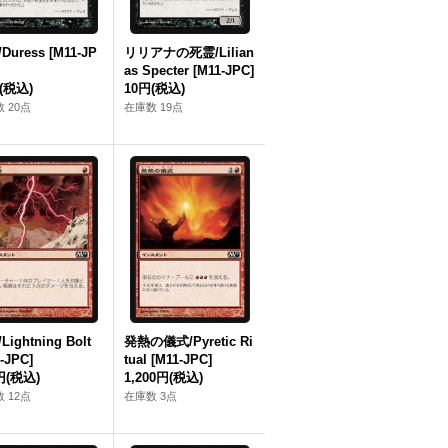
Duress [M11‐JP
リリアナの死霊/Lilian
as Specter [M11‐JPC]
(税込)
10円
(税込)
 20点
在庫数 19点
ightning Bolt
発熱の儀式/Pyretic Ri
‐JPC]
tual [M11‐JPC]
円
(税込)
1,200円
(税込)
 12点
在庫数 3点