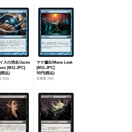
イスの消去/Jaces
マナ漏出/Mana Leak
ure [M11‐JPC]
[M11‐JPC]
(税込)
50円
(税込)
 20点
在庫数 20点