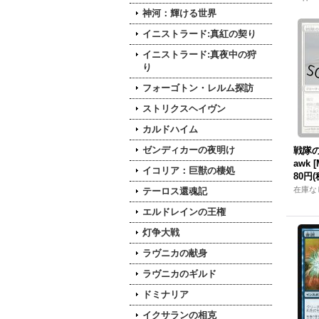
神河：輝ける世界
イニストラード:真紅の契り
イニストラード:真夜中の狩
り
フォーゴトン・レルム探訪
ストリクスヘイヴン
カルドハイム
ゼンディカーの夜明け
戦隊の鷹
awk [
イコリア：巨獣の棲処
80円
(
在庫な
テーロス還魂記
エルドレインの王権
灯争大戦
ラヴニカの献身
ラヴニカのギルド
ドミナリア
イクサランの相克