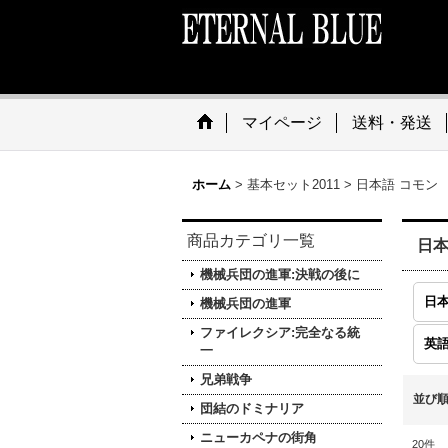
マイページ
送料・発送
ホーム
>
基本セット2011
>
日本語 コモン
商品カテゴリ一覧
日本
機械兵団の進軍:決戦の後に
日本
機械兵団の進軍
ファイレクシア:完全なる統
英語
一
兄弟戦争
並び
団結のドミナリア
ニューカペナの街角
20
件