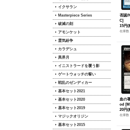
イクサラン
Masterpiece Series
否認/N
C]
破滅の刻
15円
(
在庫数 
アモンケット
霊気紛争
カラデシュ
異界月
イニストラードを覆う影
ゲートウォッチの誓い
戦乱のゼンディカー
基本セット2021
血の署名
基本セット2020
od [M
基本セット2019
20円
(
在庫数 
マジックオリジン
基本セット2015