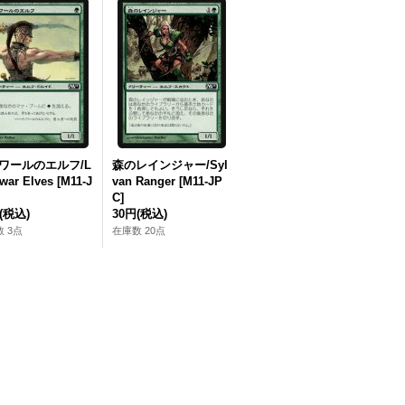
ワールのエルフ/L
森のレインジャー/Syl
war Elves [M11‐J
van Ranger [M11‐JP
C]
(税込)
30円
(税込)
 3点
在庫数 20点