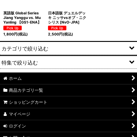
英語版 Global Series
日本語版 デュエルデッ
Jiang Yanggu vs. Mu
キ ニッサvsオブ・ニク
Yanling 【GS1-ENA】
シリス [NvO-JPA]
1,800
円
(税込)
2,500
円
(税込)
カテゴリで絞り込む
特集で絞り込む
機械兵団の進軍:決戦の後に
機械兵団の進軍
ホーム
テーロス還魂記
商品カテゴリ一覧
ファイレクシア:完全なる統一
エルドレインの王権
ショッピングカート
兄弟戦争
モダンホライゾン
マイページ
団結のドミナリア
灯争大戦 プレインズウォーカー
ログイン
ニューカペナの街角
基本セット2019