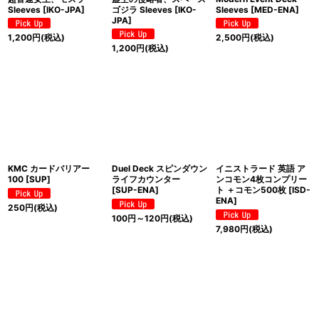
Sleeves [IKO-JPA]
ゴジラ Sleeves [IKO-
Sleeves [MED-ENA]
JPA]
1,200
円
(税込)
2,500
円
(税込)
1,200
円
(税込)
KMC カードバリアー
Duel Deck スピンダウン
イニストラード 英語 ア
100 [SUP]
ライフカウンター
ンコモン4枚コンプリー
[SUP-ENA]
ト ＋コモン500枚 [ISD-
ENA]
250
円
(税込)
100
円
～120
円
(税込)
7,980
円
(税込)