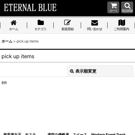
カート
商品検索
ホーム
カテゴリ
新規登録
問い合わせ
ご利用案内
ホーム
>
pick up items
pick up items
表示順変更
閉じる
8
件
表示数
:
在庫あり
並び順
:
絞り込む
超音速女王、モスラ
虚空の侵略者、スペース
Modern Event Deck